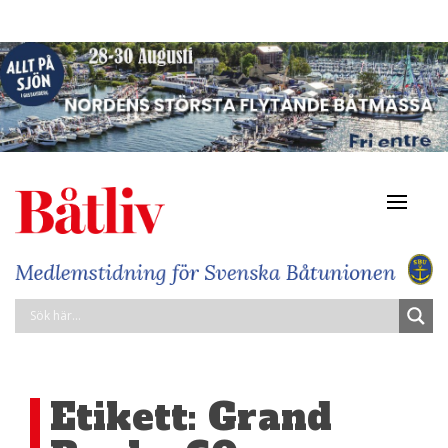
Navigat
av/på
Etikett:
Grand