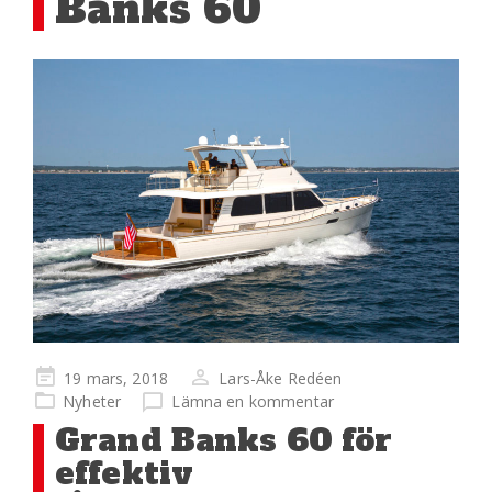
Banks 60
Publicerad
19 mars, 2018
Lars-Åke Redéen
på
Nyheter
Lämna en kommentar
Grand Banks 60 för
effektiv