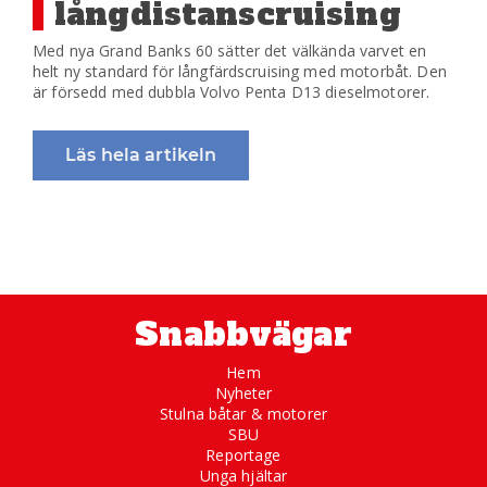
långdistanscruising
Med nya Grand Banks 60 sätter det välkända varvet en
helt ny standard för långfärdscruising med motorbåt. Den
är försedd med dubbla Volvo Penta D13 dieselmotorer.
Läs hela artikeln
Snabbvägar
Hem
Nyheter
Stulna båtar & motorer
SBU
Reportage
Unga hjältar