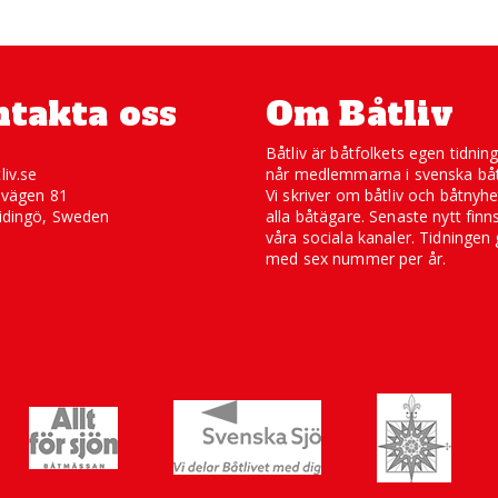
takta oss
Om Båtliv
Båtliv är båtfolkets egen tidnin
liv.se
når medlemmarna i svenska båt
svägen 81
Vi skriver om båtliv och båtnyhe
idingö, Sweden
alla båtägare. Senaste nytt finn
våra sociala kanaler. Tidningen 
med sex nummer per år.