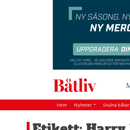
Hem
Nyheter
Stulna båta
Etikett:
Harry