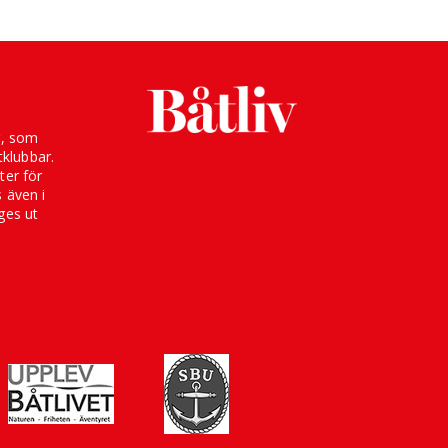
g, som
klubbar.
ter för
s även i
ges ut