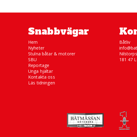
Snabbvägar
Kon
Hem
Båtliv
Nyheter
info@bat
Stulna båtar & motorer
Nilstorp
SBU
181 47 L
Reportage
Unga hjältar
Kontakta oss
Läs tidningen