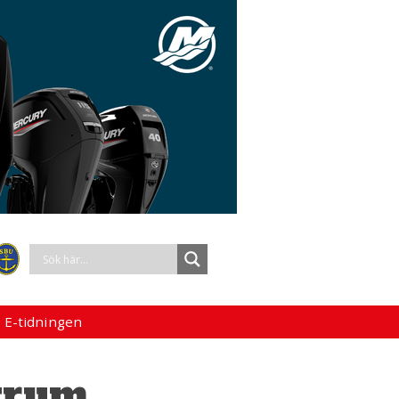
 E-tidningen
trum