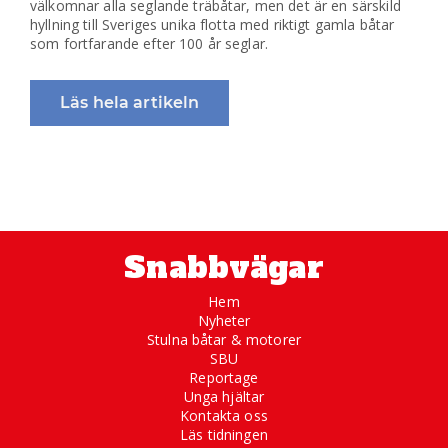
välkomnar alla seglande träbåtar, men det är en särskild
hyllning till Sveriges unika flotta med riktigt gamla båtar
som fortfarande efter 100 år seglar.
Läs hela artikeln
Snabbvägar
Hem
Nyheter
Stulna båtar & motorer
SBU
Reportage
Unga hjältar
Kontakta oss
Läs tidningen