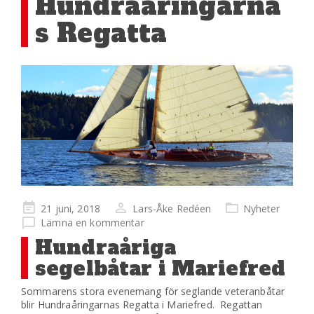
Hundraåringarna
s Regatta
Publicerad
21 juni, 2018
Lars-Åke Redéen
Nyheter
på
Lämna en kommentar
Hundraåriga
segelbåtar i Mariefred
Sommarens stora evenemang för seglande veteranbåtar
blir Hundraåringarnas Regatta i Mariefred. Regattan