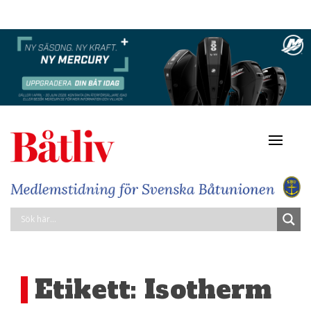
Navigat
av/på
Etikett:
Isotherm