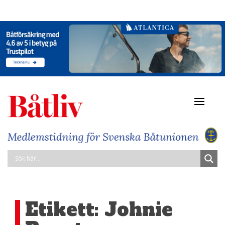
Navigat
av/på
Etikett:
Johnie