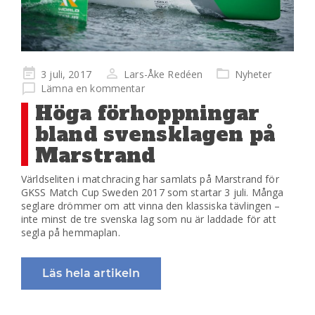
Publicerad
3 juli, 2017
Lars-Åke Redéen
Nyheter
på
Lämna en kommentar
Höga förhoppningar
bland svensklagen på
Marstrand
Världseliten i matchracing har samlats på Marstrand för
GKSS Match Cup Sweden 2017 som startar 3 juli. Många
seglare drömmer om att vinna den klassiska tävlingen –
inte minst de tre svenska lag som nu är laddade för att
segla på hemmaplan.
Läs hela artikeln