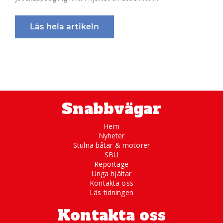
Läs hela artikeln
Snabbvägar
Hem
Nyheter
Stulna båtar & motorer
SBU
Reportage
Unga hjältar
Kontakta oss
Läs tidningen
Kontakta oss