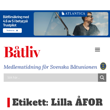
Navigat
av/på
Etikett:
Lilla ÅFOR