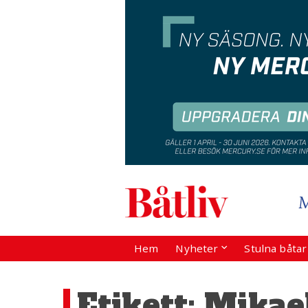
Hem
Nyheter
Stulna båta
Etikett:
Mikae