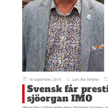
Publicerad
18 september, 2019
Lars-Åke Redéen
på
Svensk får prest
sjöorgan IMO
Mikael Renz jobbar redan idag i Electronic business,