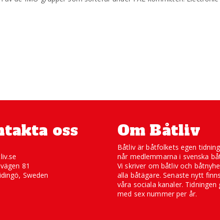
takta oss
Om Båtliv
Båtliv är båtfolkets egen tidnin
liv.se
når medlemmarna i svenska båt
svägen 81
Vi skriver om båtliv och båtnyhe
idingö, Sweden
alla båtägare. Senaste nytt finn
våra sociala kanaler. Tidningen 
med sex nummer per år.