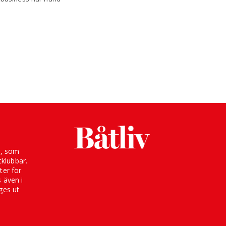
g, som
klubbar.
ter för
s även i
ges ut