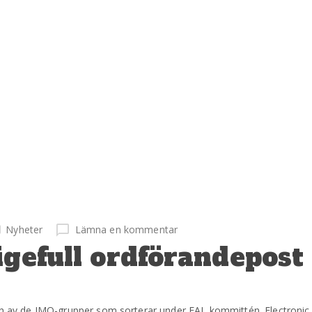
Nyheter
Lämna en kommentar
igefull ordförandepost 
 en av de IMO-grupper som sorterar under FAL kommittén. Electronic