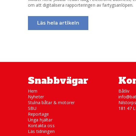
om att digitalisera rapporteringen av fartygsanlöpen.
Läs hela artikeln
Snabbvägar
Kon
Hem
Båtliv
Nyheter
info@bat
Stulna båtar & motorer
Nilstorp
SBU
181 47 L
Reportage
Unga hjältar
Kontakta oss
Läs tidningen