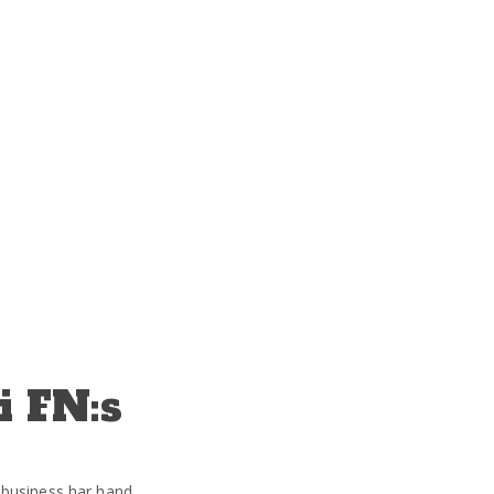
i FN:s
 business har hand