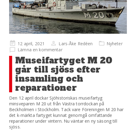
Publicerad
12 april, 2021
Lars-Åke Redéen
Nyheter
på
Lämna en kommentar
Museifartyget M 20
går till sjöss efter
insamling och
reparationer
Den 12 april dockar Sjöhistoriskas museifartyg
minsveparen M 20 ut från Västra torrdockan på
Beckholmen i Stockholm. Tack vare Föreningen M 20 har
det k-märkta fartyget kunnat genomgå omfattande
reparationer under vintern. Nu väntar en ny säsong till
sjöss.