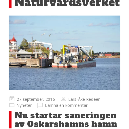
Naturvårdsverket
Publicerad
27 september, 2016
Lars-Åke Redéen
på
Nyheter
Lämna en kommentar
Nu startar saneringen
av Oskarshamns hamn