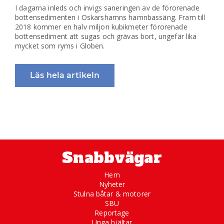
I dagarna inleds och invigs saneringen av de förorenade
bottensedimenten i Oskarshamns hamnbassäng. Fram till
2018 kommer en halv miljon kubikmeter förorenade
bottensediment att sugas och grävas bort, ungefär lika
mycket som ryms i Globen.
Läs hela artikeln
Snabbvägar
Hem
Nyheter
Stulna båtar & motorer
SBU
Reportage
Unga hjältar