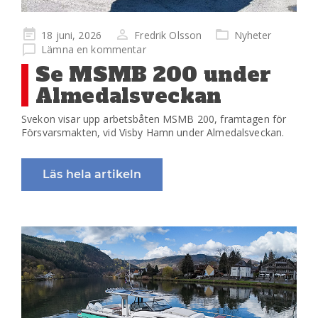
Publicerad
18 juni, 2026
Fredrik Olsson
Nyheter
på
Lämna en kommentar
Se MSMB 200 under
Almedalsveckan
Svekon visar upp arbetsbåten MSMB 200, framtagen för
Försvarsmakten, vid Visby Hamn under Almedalsveckan.
Läs hela artikeln