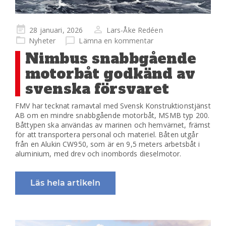
Publicerad
28 januari, 2026
Lars-Åke Redéen
på
Nyheter
Lämna en kommentar
Nimbus snabbgående
motorbåt godkänd av
svenska försvaret
FMV har tecknat ramavtal med Svensk Konstruktionstjänst
AB om en mindre snabbgående motorbåt, MSMB typ 200.
Båttypen ska användas av marinen och hemvärnet, främst
för att transportera personal och materiel. Båten utgår
från en Alukin CW950, som är en 9,5 meters arbetsbåt i
aluminium, med drev och inombords dieselmotor.
Läs hela artikeln