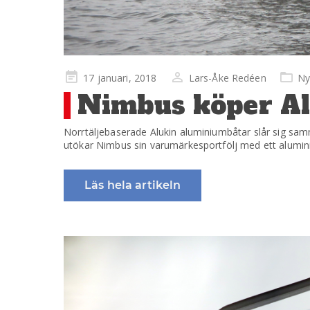
Publicerad
17 januari, 2018
Lars-Åke Redéen
Ny
på
Nimbus köper Al
Norrtäljebaserade Alukin aluminiumbåtar slår sig sam
utökar Nimbus sin varumärkesportfölj med ett alumi
Läs hela artikeln