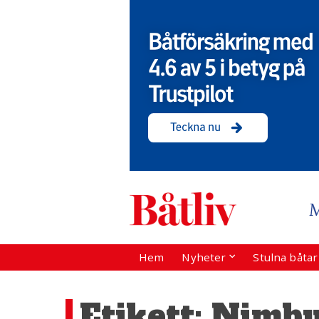
Hem
Nyheter
Stulna båta
Etikett:
Nimbu