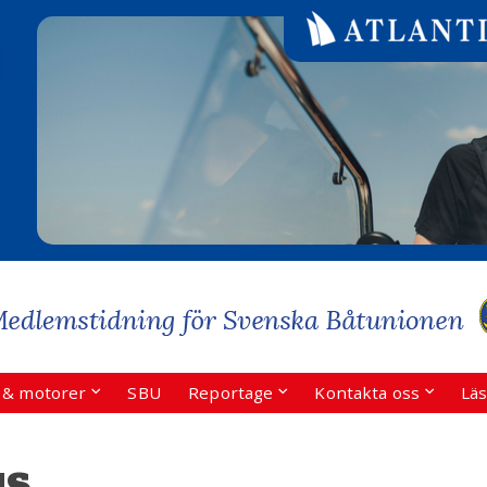
r & motorer
SBU
Reportage
Kontakta oss
Läs
s