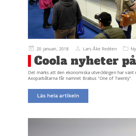
Publicerad
20 januari, 2018
Lars-Åke Redéen
Ny
på
Coola nyheter på
Det märks att den ekonomiska utvecklingen har vänt 
Axoparbåtarna får namnet Brabus ”One of Twenty”.
Läs hela artikeln