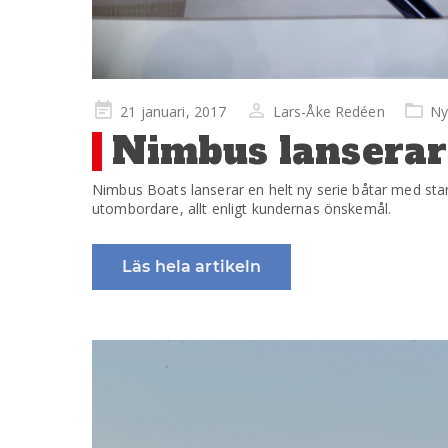
Publicerad
21 januari, 2017
Lars-Åke Redéen
Ny
på
Nimbus lanserar 
Nimbus Boats lanserar en helt ny serie båtar med st
utombordare, allt enligt kundernas önskemål.
Läs hela artikeln