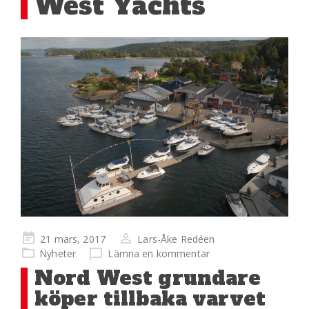
West Yachts
Publicerad
21 mars, 2017
Lars-Åke Redéen
på
Nyheter
Lämna en kommentar
Nord West grundare
köper tillbaka varvet