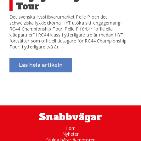
Tour
Det svenska livsstilsvarumärket Pelle P och det
schweiziska lyxklockorna HYT utöka sitt engagemang i
RC44 Championship Tour. Pelle P förblir ”officiella
klädpartner” i RC44 klass i ytterligare tre år medan HYT
fortsätter som officiell tidtagare för RC44 Championship
Tour, i ytterligare två år.
Läs hela artikeln
Snabbvägar
Hem
Nyheter
Stulna båtar & motorer