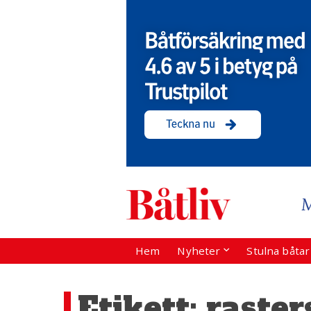
Hem
Nyheter
Stulna båta
Etikett:
raster