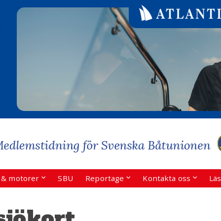
r & motorer
SBU
Reportage
Kontakta oss
Läs
sjökort