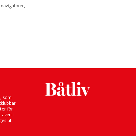
 navigatorer,
g, som
klubbar.
ter för
s även i
ges ut