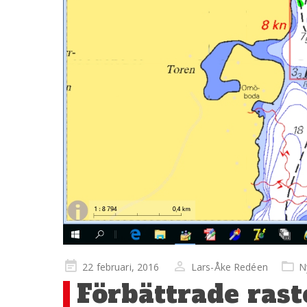
Publicerad
22 februari, 2016
Lars-Åke Redéen
N
på
Förbättrade rast