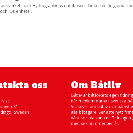
öfartsverkets och Hydrographicas databaser, där korten är gjorda för
och iOs enheter.
takta oss
Om Båtliv
Båtliv är båtfolkets egen tidnin
liv.se
når medlemmarna i svenska båt
svägen 81
Vi skriver om båtliv och båtnyhe
idingö, Sweden
alla båtägare. Senaste nytt finn
våra sociala kanaler. Tidningen 
med sex nummer per år.