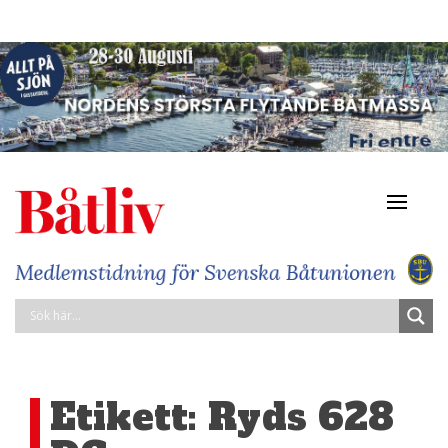
Navigat
av/på
Etikett:
Ryds 628