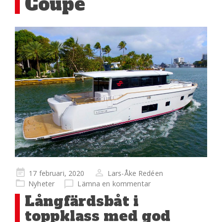
Coupé
Publicerad
17 februari, 2020
Lars-Åke Redéen
på
Nyheter
Lämna en kommentar
Långfärdsbåt i
toppklass med god