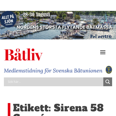
Navigat
av/på
Etikett:
Sirena 58