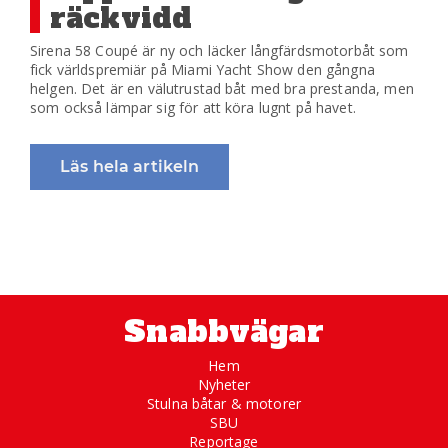
räckvidd
Sirena 58 Coupé är ny och läcker långfärdsmotorbåt som
fick världspremiär på Miami Yacht Show den gångna
helgen. Det är en välutrustad båt med bra prestanda, men
som också lämpar sig för att köra lugnt på havet.
Läs hela artikeln
Snabbvägar
Hem
Nyheter
Stulna båtar & motorer
SBU
Reportage