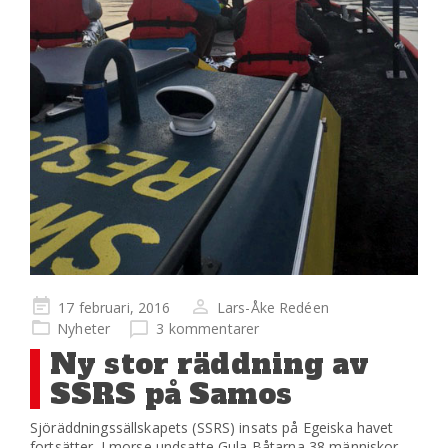
Publicerad
17 februari, 2016
Lars-Åke Redéen
på
Nyheter
3 kommentarer
Ny stor räddning av
SSRS på Samos
Sjöräddningssällskapets (SSRS) insats på Egeiska havet
fortsätter. I morse undsatte Gula Båtarna 38 människor