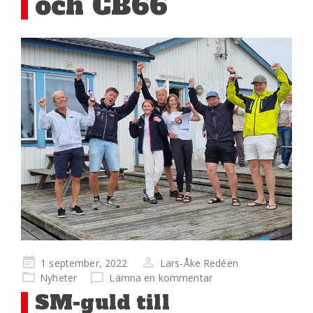
och CB66
Publicerad
1 september, 2022
Lars-Åke Redéen
på
Nyheter
Lämna en kommentar
SM-guld till