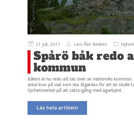
Publicerad
21 juli, 2017
Lars-Åke Redéen
Nyhet
på
Spårö båk redo a
kommun
Båken är nu redo att tas över av Västerviks kommun. S
antal krav på vad som ska åtgärdas för att de skulle t
Sjöfartsverket på att sätta igång med ägarbytet.
Läs hela artikeln