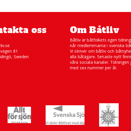
takta oss
Om Båtliv
Båtliv är båtfolkets egen tidnin
liv.se
når medlemmarna i svenska båt
svägen 81
Vi skriver om båtliv och båtnyhe
idingö, Sweden
alla båtägare. Senaste nytt finn
våra sociala kanaler. Tidningen 
med sex nummer per år.