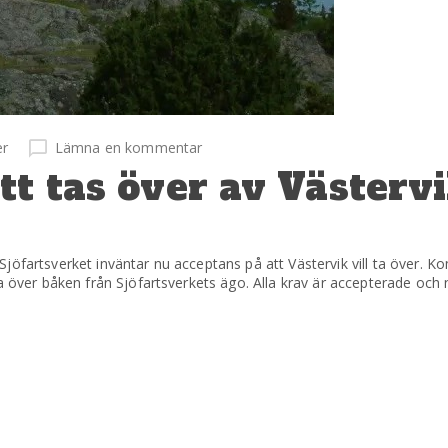
er
Lämna en kommentar
tt tas över av Västerv
jöfartsverket inväntar nu acceptans på att Västervik vill ta över. K
a över båken från Sjöfartsverkets ägo. Alla krav är accepterade och 