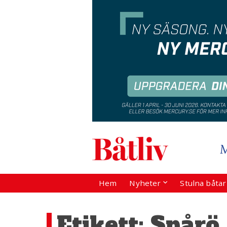
Hem
Nyheter
Stulna båta
Etikett:
Spårö