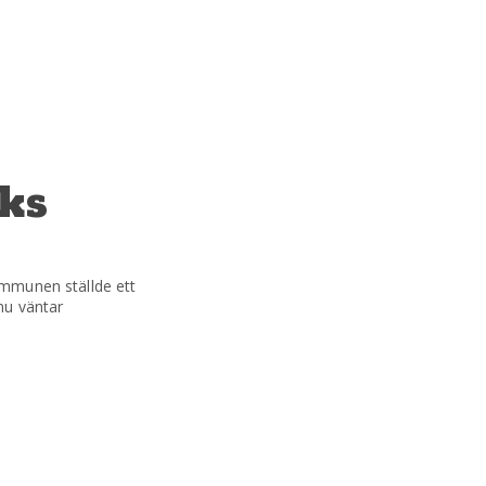
iks
ommunen ställde ett
nu väntar