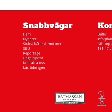
Snabbvägar
Kon
Hem
Båtliv
Nyheter
info@bat
Stulna båtar & motorer
Nilstorp
SBU
181 47 L
Reportage
Unga hjältar
Kontakta oss
Läs tidningen