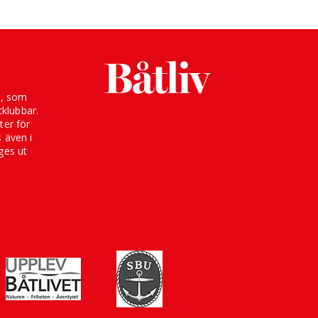
g, som
klubbar.
ter för
s även i
ges ut