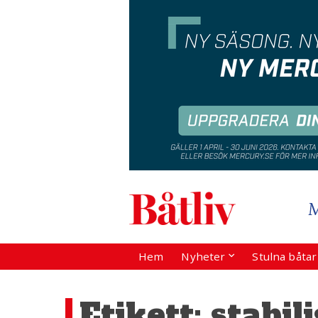
Hem
Nyheter
Stulna båta
Etikett:
stabil