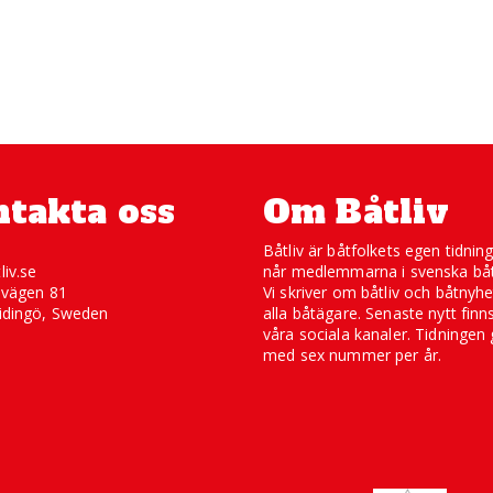
takta oss
Om Båtliv
Båtliv är båtfolkets egen tidnin
liv.se
når medlemmarna i svenska båt
svägen 81
Vi skriver om båtliv och båtnyhe
idingö, Sweden
alla båtägare. Senaste nytt finn
våra sociala kanaler. Tidningen 
med sex nummer per år.