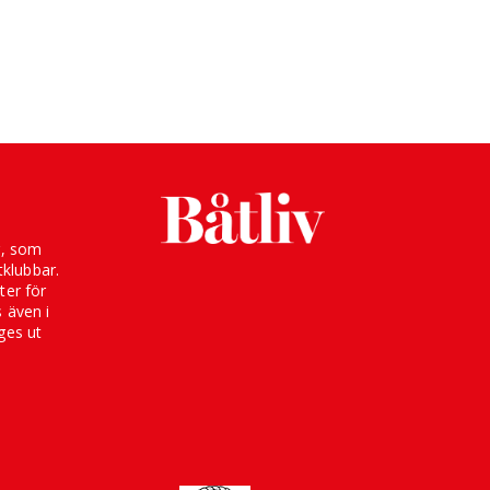
g, som
klubbar.
ter för
s även i
ges ut