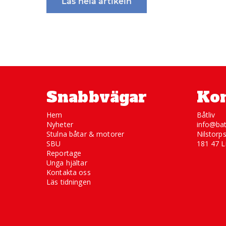
Läs hela artikeln
Snabbvägar
Kon
Hem
Båtliv
Nyheter
info@bat
Stulna båtar & motorer
Nilstorp
SBU
181 47 L
Reportage
Unga hjältar
Kontakta oss
Läs tidningen