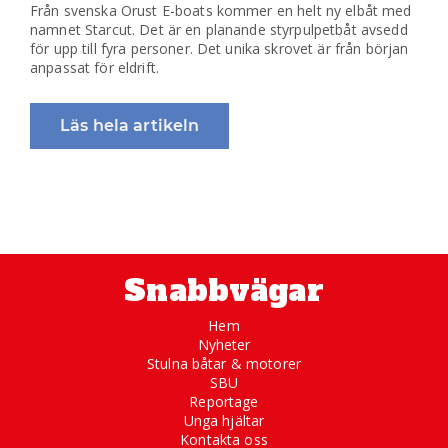
Från svenska Orust E-boats kommer en helt ny elbåt med
namnet Starcut. Det är en planande styrpulpetbåt avsedd
för upp till fyra personer. Det unika skrovet är från början
anpassat för eldrift.
Läs hela artikeln
Snabbvägar
Hem
Nyheter
Stulna båtar & motorer
SBU
Reportage
Unga hjältar
Kontakta oss