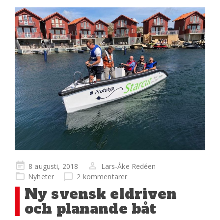
Publicerad
8 augusti, 2018
Lars-Åke Redéen
på
Nyheter
2 kommentarer
Ny svensk eldriven
och planande båt