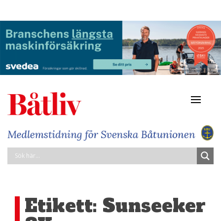
Navigat
av/på
Etikett:
Sunseeker