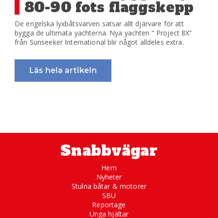
80-90 fots flaggskepp
De engelska lyxbåtsvarven satsar allt djärvare för att
bygga de ultimata yachterna. Nya yachten ” Project 8X”
från Sunseeker International blir något alldeles extra.
Läs hela artikeln
Snabbvägar
Hem
Nyheter
Stulna båtar & motorer
SBU
Reportage
Unga hjältar