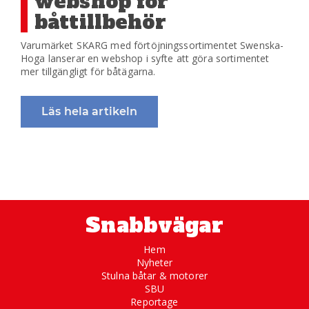
webshop för
båttillbehör
Varumärket SKARG med förtöjningssortimentet Swenska-
Hoga lanserar en webshop i syfte att göra sortimentet
mer tillgängligt för båtägarna.
Läs hela artikeln
Snabbvägar
Hem
Nyheter
Stulna båtar & motorer
SBU
Reportage