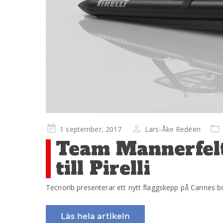
Publicerad
1 september, 2017
Lars-Åke Redéen
på
Team Mannerfelt 
till Pirelli
Tecnorib presenterar ett nytt flaggskepp på Cannes bo
Läs hela artikeln