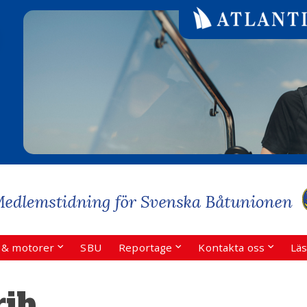
r & motorer
SBU
Reportage
Kontakta oss
Läs
rib