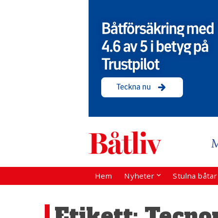
Hem
Nyheter
Stulna båta
Etikett:
Tecno