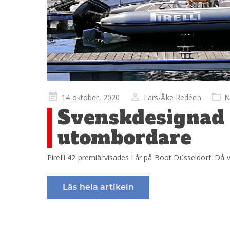
Publicerad
14 oktober, 2020
Lars-Åke Redéen
N
på
Svenskdesignad 
utombordare
Pirelli 42 premiärvisades i år på Boot Düsseldorf. D
Läs hela artikeln