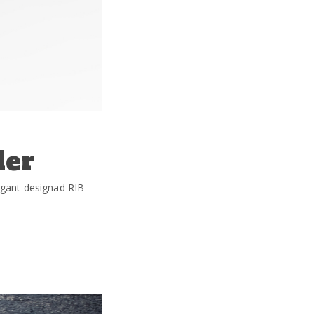
der
egant designad RIB