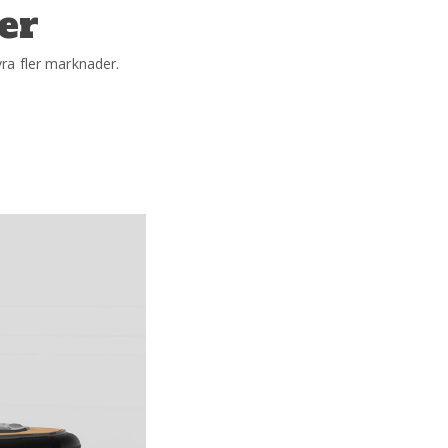
er
vra fler marknader.