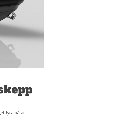
gskepp
t fyra båtar.