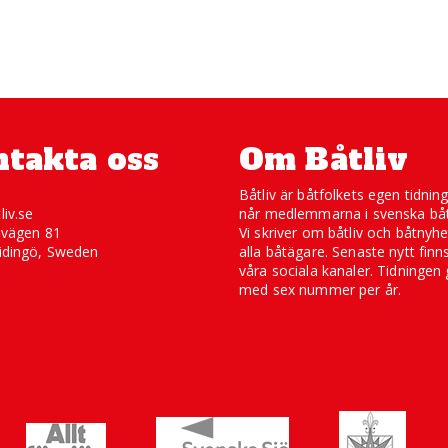
takta oss
Om Båtliv
Båtliv är båtfolkets egen tidnin
liv.se
når medlemmarna i svenska båt
svägen 81
Vi skriver om båtliv och båtnyhe
idingö, Sweden
alla båtägare. Senaste nytt finn
våra sociala kanaler. Tidningen 
med sex nummer per år.