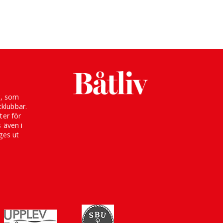
g, som
klubbar.
ter för
s även i
ges ut