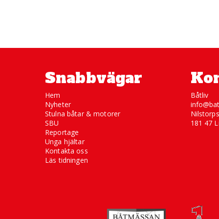
Snabbvägar
Kon
Hem
Båtliv
Nyheter
info@bat
Stulna båtar & motorer
Nilstorp
SBU
181 47 L
Reportage
Unga hjältar
Kontakta oss
Läs tidningen