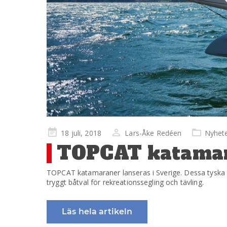
Publicerad
18 juli, 2018
Lars-Åke Redéen
Nyhet
på
TOPCAT katamara
TOPCAT katamaraner lanseras i Sverige. Dessa tyska k
tryggt båtval för rekreationssegling och tävling.
Läs hela artikeln