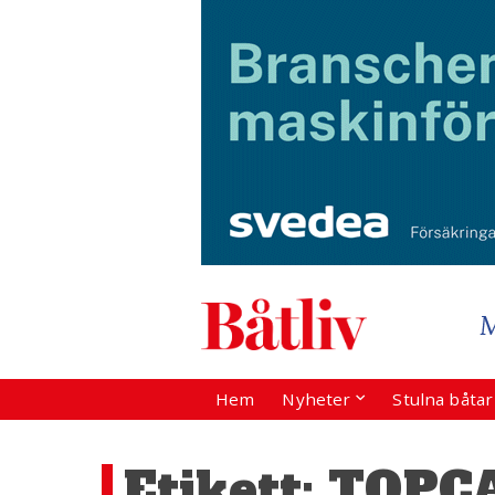
Hem
Nyheter
Stulna båta
Etikett:
TOPC