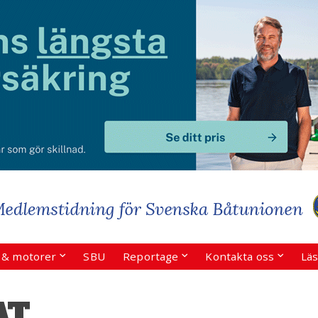
r & motorer
SBU
Reportage
Kontakta oss
Läs
AT