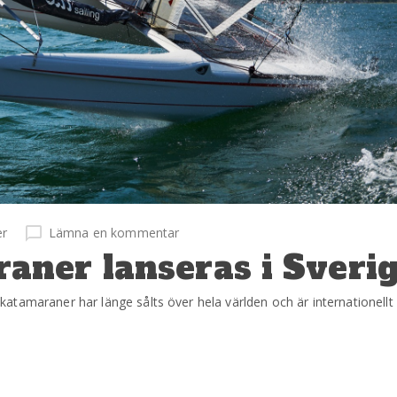
er
Lämna en kommentar
ner lanseras i Sveri
atamaraner har länge sålts över hela världen och är internationell