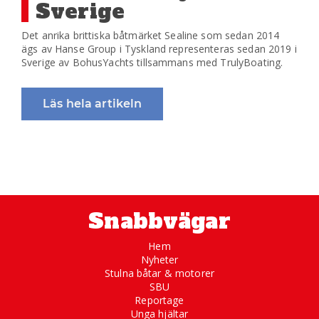
Sverige
Det anrika brittiska båtmärket Sealine som sedan 2014
ägs av Hanse Group i Tyskland representeras sedan 2019 i
Sverige av BohusYachts tillsammans med TrulyBoating.
Läs hela artikeln
Snabbvägar
Hem
Nyheter
Stulna båtar & motorer
SBU
Reportage
Unga hjältar