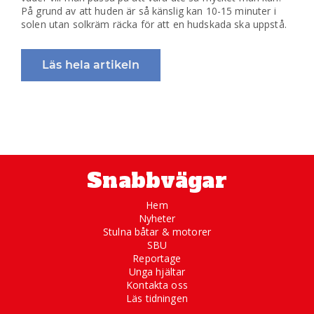
På grund av att huden är så känslig kan 10-15 minuter i
solen utan solkräm räcka för att en hudskada ska uppstå.
Läs hela artikeln
Snabbvägar
Hem
Nyheter
Stulna båtar & motorer
SBU
Reportage
Unga hjältar
Kontakta oss
Läs tidningen