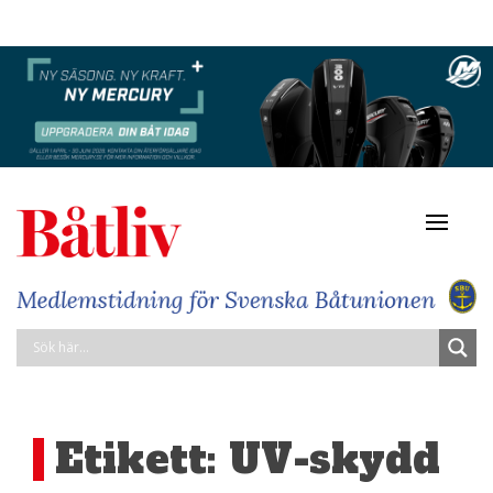
Navigat
av/på
Etikett:
UV-skydd