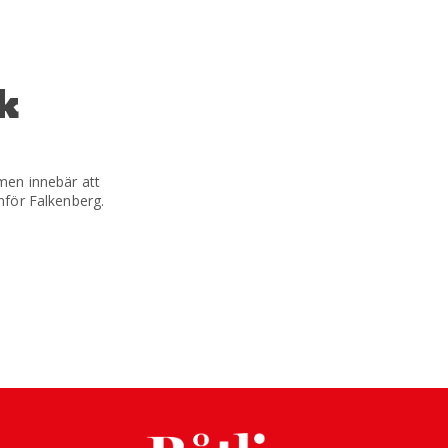
k
men innebär att
nför Falkenberg.