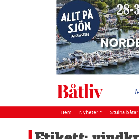
Hem
Nyheter
Stulna båta
Etikett:
vindkr