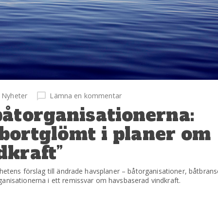
Nyheter
Lämna en kommentar
båtorganisationerna:
 bortglömt i planer om
dkraft”
ghetens förslag till ändrade havsplaner – båtorganisationer, båtbran
ganisationerna i ett remissvar om havsbaserad vindkraft.