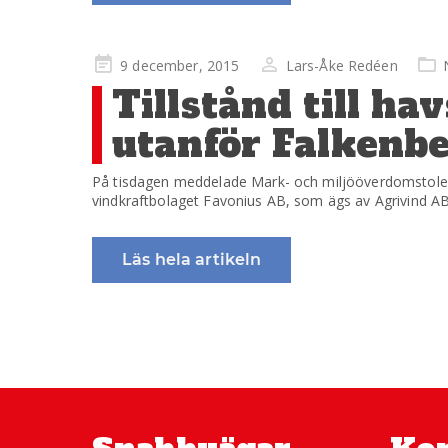
Publicerad
9 december, 2015
Lars-Åke Redéen
på
Tillstånd till h
utanför Falkenb
På tisdagen meddelade Mark- och miljööverdomstolen
vindkraftbolaget Favonius AB, som ägs av Agrivind AB, 
Läs hela artikeln