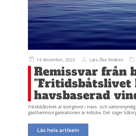
Publicerad
14 december, 2023
Lars-Åke Redéen
på
Remissvar från 
”Fritidsbåtslivet
havsbaserad vin
Fritidsbåtslivet är bortglömt i Havs- och vattenmyndi
gästhamnsorganisationen är kritiska. Det säger båtor
Läs hela artikeln