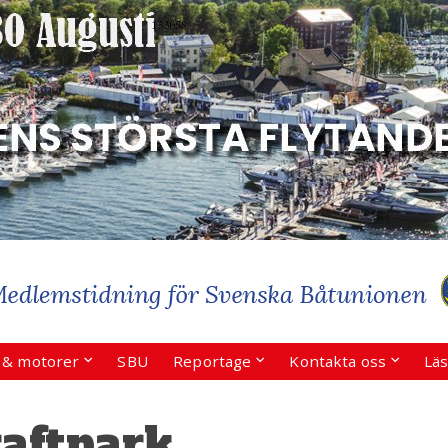
r & motorer
SBU
Reportage
Kontakta oss
Läs
aftpark