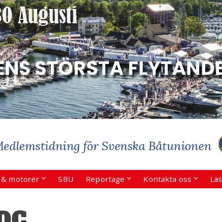
r & motorer
SBU
Reportage
Kontakta oss
Läs
 DC