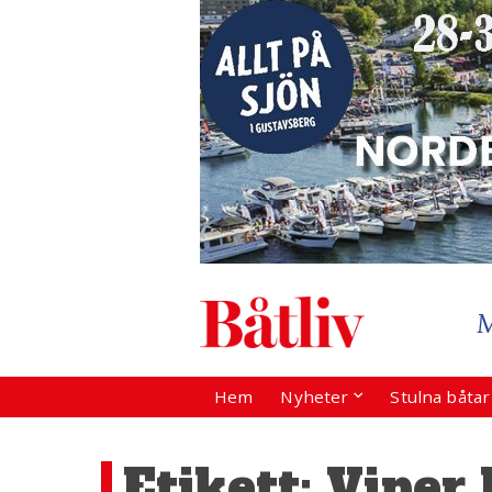
Hem
Nyheter
Stulna båta
Etikett:
Viper