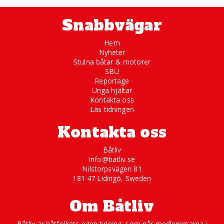
Snabbvägar
Hem
Nyheter
Stulna båtar & motorer
SBU
Reportage
Unga hjältar
Kontakta oss
Läs tidningen
Kontakta oss
Båtliv
info@batliv.se
Nilstorpsvägen 81
181 47 Lidingö, Sweden
Om Båtliv
Båtliv är båtfolkets egen tidning, som når medlemmarna i