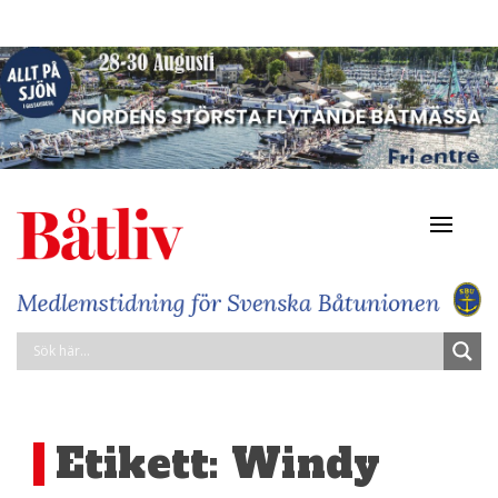
Navigat
av/på
Etikett:
Windy