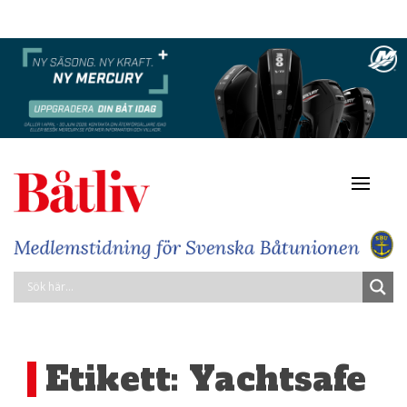
Navigat
av/på
Etikett:
Yachtsafe