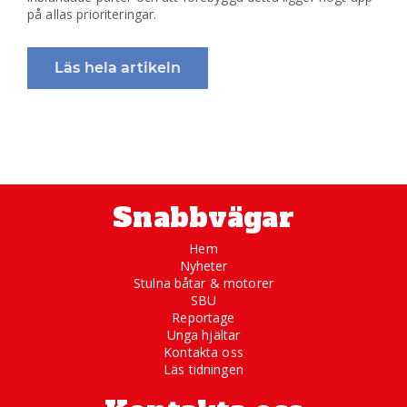
på allas prioriteringar.
Läs hela artikeln
Snabbvägar
Hem
Nyheter
Stulna båtar & motorer
SBU
Reportage
Unga hjältar
Kontakta oss
Läs tidningen