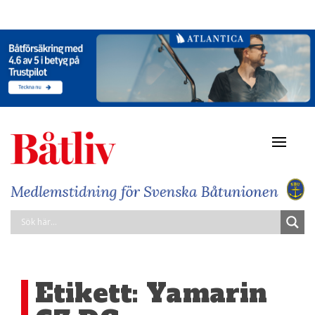
Navigat
av/på
Etikett:
Yamarin