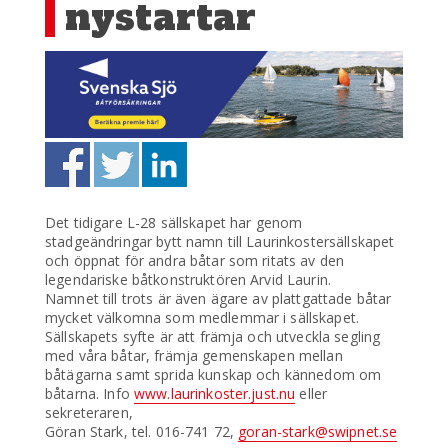
nystartar
Det tidigare L-28 sällskapet har genom
stadgeändringar bytt namn till Laurinkostersällskapet
och öppnat för andra båtar som ritats av den
legendariske båtkonstruktören Arvid Laurin.
Namnet till trots är även ägare av plattgattade båtar
mycket välkomna som medlemmar i sällskapet.
Sällskapets syfte är att främja och utveckla segling
med våra båtar, främja gemenskapen mellan
båtägarna samt sprida kunskap och kännedom om
båtarna. Info
www.laurinkoster.just.nu
eller
sekreteraren,
Göran Stark, tel. 016-741 72,
goran-stark@swipnet.se