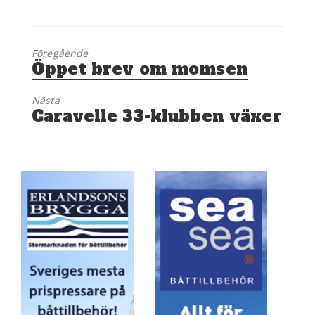
Föregående
Föregående
Öppet brev om momsen
inlägg:
Nästa
Nästa
Caravelle 33-klubben växer
inlägg: