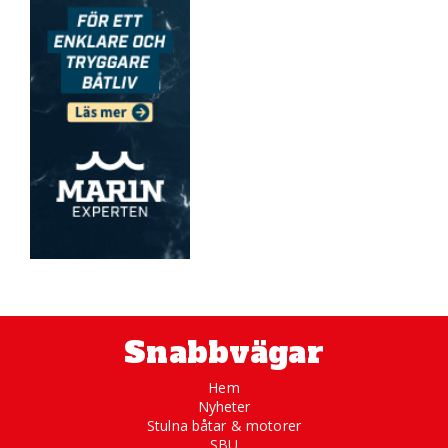
Snabbvägar
Hem
Nyheter
Stulna båtar & motorer
SBU