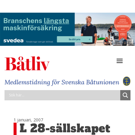
Navigat
av/på
1 januari, 2007
L 28-sällskapet