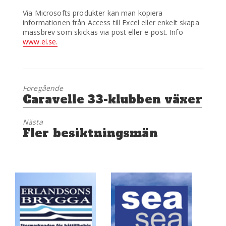
Via Microsofts produkter kan man kopiera
informationen från Access till Excel eller enkelt skapa
massbrev som skickas via post eller e-post. Info
www.ei.se.
Föregående
Föregående
Caravelle 33-klubben växer
inlägg:
Nästa
Nästa
Fler besiktningsmän
inlägg: