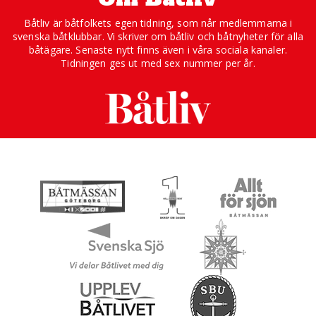
Båtliv är båtfolkets egen tidning, som når medlemmarna i
svenska båtklubbar. Vi skriver om båtliv och båtnyheter för alla
båtägare. Senaste nytt finns även i våra sociala kanaler.
Tidningen ges ut med sex nummer per år.