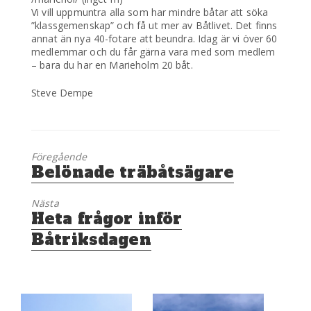
Vi vill uppmuntra alla som har mindre båtar att söka
”klassgemenskap” och få ut mer av Båtlivet. Det finns
annat än nya 40-fotare att beundra. Idag är vi över 60
medlemmar och du får gärna vara med som medlem
– bara du har en Marieholm 20 båt.
Steve Dempe
Föregående
Föregående
Belönade träbåtsägare
inlägg:
Nästa
Nästa
Heta frågor inför
inlägg:
Båtriksdagen