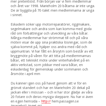
mer pretentiöst. Från början var vi fem medlemmar
och året var 1998. Marieholm 20 båtarna är inte unga.
De är byggda på 70-talet men medlemmarna är unga
i sinnet.
Eskadern söker upp motorreparatörer, riggmakare,
segelmakare och andra som kan komma med goda
råd om förbättringar och utveckling av våra båtar.
Många medlemmar har strömmat till och på våra
möten visar de upp sina praktiska lösningar, som de
själva kommit på, hjälper oss andra med råd och
uppmuntran. Vi har fått en årsrytm som består av ett
bryggmöte på våren för att titta på medlemmarnas
båtar, ett tekniskt möte under vinterhalvåret på en
aktiv verkstad, som jobbar med vara båtar, en
eskaderdag för gemenskap under sommaren och
årsmöte i april mm
Du känner igen oss på havet genom att vi för en
grönvit standert och har en Marieholm 20 dekal på
jackan eller i mössan – och vi har stor glädje av våra
20 fotare och deras mysiga skeppare. Nu har vi även
en egen hemsida –
http://
hem.passagen.se
/mariehol/ (inget m)