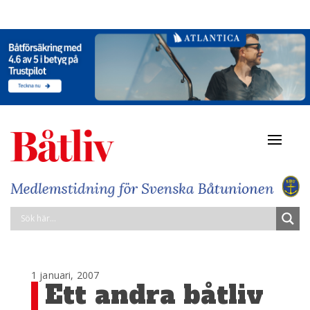
Navigat
av/på
1 januari, 2007
Ett andra båtliv