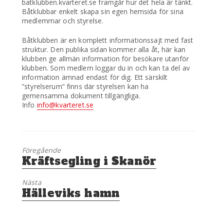
batklubben.kvarteret.se framgår hur det hela är tänkt.
Båtklubbar enkelt skapa sin egen hemsida för sina
medlemmar och styrelse.
Båtklubben är en komplett informationssajt med fast
struktur. Den publika sidan kommer alla åt, här kan
klubben ge allmän information för besökare utanför
klubben. Som medlem loggar du in och kan ta del av
information ämnad endast för dig. Ett särskilt
”styrelserum” finns där styrelsen kan ha
gemensamma dokument tillgängliga.
Info
info@kvarteret.se
Föregående
Föregående
Kräftsegling i Skanör
inlägg:
Nästa
Nästa
Hälleviks hamn
inlägg: