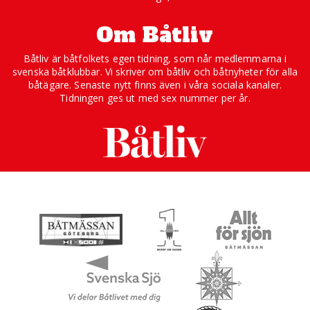
Om Båtliv
Båtliv är båtfolkets egen tidning, som når medlemmarna i
svenska båtklubbar. Vi skriver om båtliv och båtnyheter för alla
båtägare. Senaste nytt finns även i våra sociala kanaler.
Tidningen ges ut med sex nummer per år.