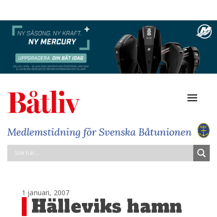
Navigat
av/på
1 januari, 2007
Hälleviks hamn