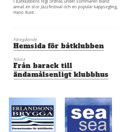
I Båtklubbens regi ordnas under sommaren bland
annat en stor Jazzfestival och en populär kappsegling,
Hanö Runt.
Föregående
Föregående
Hemsida för båtklubben
inlägg:
Nästa
Nästa
Från barack till
inlägg:
ändamålsenligt klubbhus