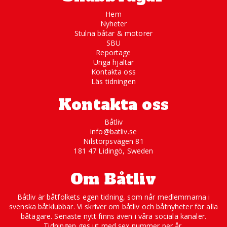
Hem
Nyheter
Stulna båtar & motorer
SBU
Reportage
Unga hjältar
Kontakta oss
Läs tidningen
Kontakta oss
Båtliv
info@batliv.se
Nilstorpsvägen 81
181 47 Lidingö, Sweden
Om Båtliv
Båtliv är båtfolkets egen tidning, som når medlemmarna i
svenska båtklubbar. Vi skriver om båtliv och båtnyheter för alla
båtägare. Senaste nytt finns även i våra sociala kanaler.
Tidningen ges ut med sex nummer per år.