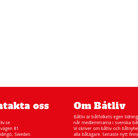
takta oss
Om Båtliv
Båtliv är båtfolkets egen tidnin
liv.se
når medlemmarna i svenska båt
svägen 81
Vi skriver om båtliv och båtnyhe
idingö, Sweden
alla båtägare. Senaste nytt finn