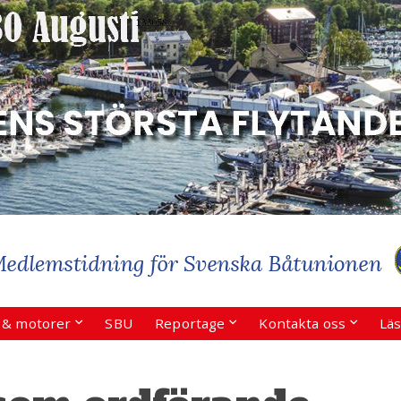
r & motorer
SBU
Reportage
Kontakta oss
Läs