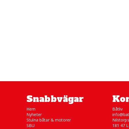
Snabbvägar
Kon
Hem
Båtliv
Nyheter
info@bat
Stulna båtar & motorer
Nilstorp
SBU
181 47 L