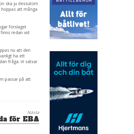
 hon ska ju dessutom
vi hoppas att många
ngar förslaget
finns redan vid
ppas nu att den
vanligt ha ett
ådan fråga. Vi satsar
om passar på att
Nästa
da för EBA