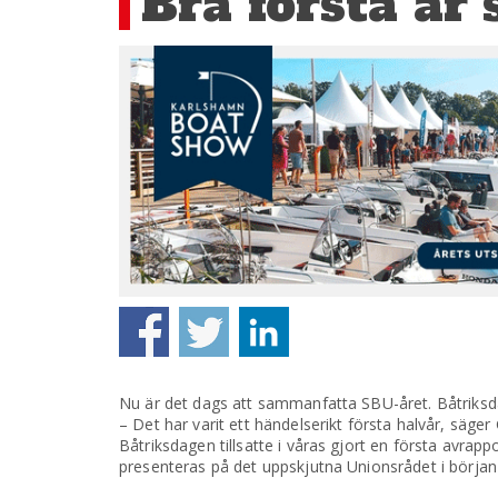
Bra första år
Nu är det dags att sammanfatta SBU-året. Båtriksdag
– Det har varit ett händelserikt första halvår, sä
Båtriksdagen tillsatte i våras gjort en första avrappo
presenteras på det uppskjutna Unionsrådet i början