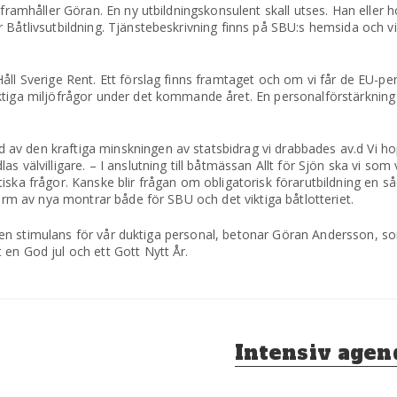
 framhåller Göran. En ny utbildningskonsulent skall utses. Han eller
r Båtlivsutbildning. Tjänstebeskrivning finns på SBU:s hemsida och 
åll Sverige Rent. Ett förslag finns framtaget och om vi får de EU-pe
ktiga miljöfrågor under det kommande året. En personalförstärkning 
av den kraftiga minskningen av statsbidrag vi drabbades av.d Vi ho
 välvilligare. – I anslutning till båtmässan Allt för Sjön ska vi som 
olitiska frågor. Kanske blir frågan om obligatorisk förarutbildning en s
form av nya montrar både för SBU och det viktiga båtlotteriet.
vit en stimulans för vår duktiga personal, betonar Göran Andersson, s
en God jul och ett Gott Nytt År.
Nästa
Intensiv agen
inlägg: