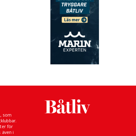
g, som
klubbar.
ter för
s även i