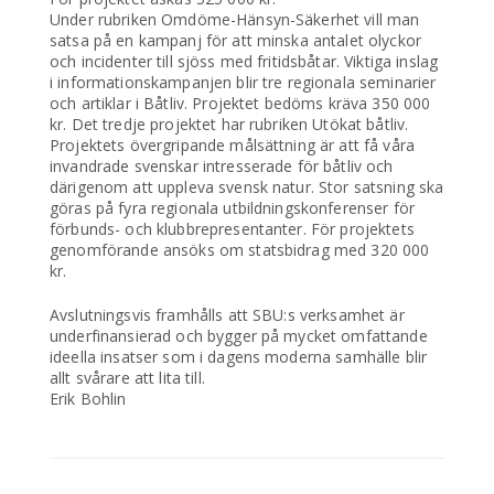
Under rubriken Omdöme-Hänsyn-Säkerhet vill man
satsa på en kampanj för att minska antalet olyckor
och incidenter till sjöss med fritidsbåtar. Viktiga inslag
i informationskampanjen blir tre regionala seminarier
och artiklar i Båtliv. Projektet bedöms kräva 350 000
kr. Det tredje projektet har rubriken Utökat båtliv.
Projektets övergripande målsättning är att få våra
invandrade svenskar intresserade för båtliv och
därigenom att uppleva svensk natur. Stor satsning ska
göras på fyra regionala utbildningskonferenser för
förbunds- och klubbrepresentanter. För projektets
genomförande ansöks om statsbidrag med 320 000
kr.
Avslutningsvis framhålls att SBU:s verksamhet är
underfinansierad och bygger på mycket omfattande
ideella insatser som i dagens moderna samhälle blir
allt svårare att lita till.
Erik Bohlin