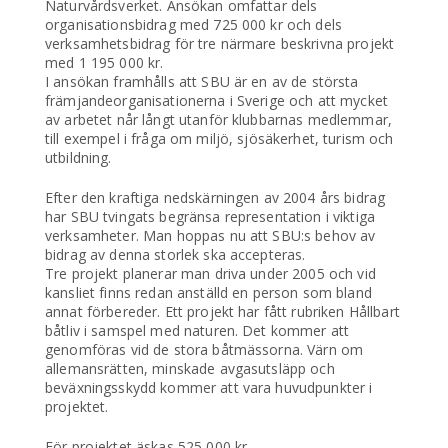
Naturvårdsverket. Ansökan omfattar dels
organisationsbidrag med 725 000 kr och dels
verksamhetsbidrag för tre närmare beskrivna projekt
med 1 195 000 kr.
I ansökan framhålls att SBU är en av de största
främjandeorganisationerna i Sverige och att mycket
av arbetet når långt utanför klubbarnas medlemmar,
till exempel i fråga om miljö, sjösäkerhet, turism och
utbildning.
Efter den kraftiga nedskärningen av 2004 års bidrag
har SBU tvingats begränsa representation i viktiga
verksamheter. Man hoppas nu att SBU:s behov av
bidrag av denna storlek ska accepteras.
Tre projekt planerar man driva under 2005 och vid
kansliet finns redan anställd en person som bland
annat förbereder. Ett projekt har fått rubriken Hållbart
båtliv i samspel med naturen. Det kommer att
genomföras vid de stora båtmässorna. Värn om
allemansrätten, minskade avgasutsläpp och
beväxningsskydd kommer att vara huvudpunkter i
projektet.
För projektet äskas 525 000 kr.