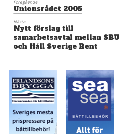
Föregående
Föregående
Unionsrådet 2005
inlägg:
Nästa
Nästa
Nytt förslag till
inlägg:
samarbetsavtal mellan SBU
och Håll Sverige Rent