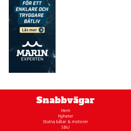
Snabbvägar
Hem
Nyheter
Stulna båtar & motorer
SBU