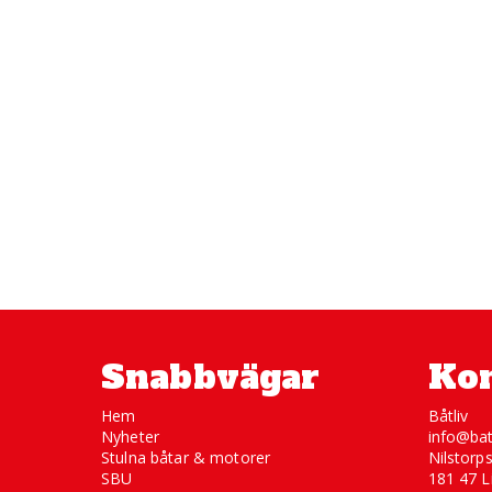
Snabbvägar
Kon
Hem
Båtliv
Nyheter
info@bat
Stulna båtar & motorer
Nilstorp
SBU
181 47 L