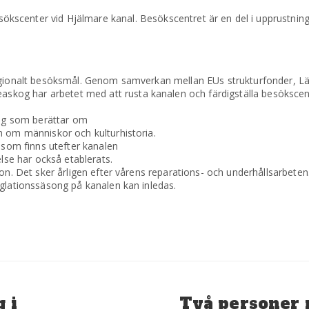
esökscenter vid Hjälmare kanal. Besökscentret är en del i upprustni
egionalt besöksmål. Genom samverkan mellan EUs strukturfonder, Lä
og har arbetet med att rusta kanalen och färdigställa besökscen
ing som berättar om
h om människor och kulturhistoria.
t som finns utefter kanalen
else har också etablerats.
on. Det sker årligen efter vårens reparations- och underhållsarbeten
eglationssäsong på kanalen kan inledas.
Nästa
 i
Två personer 