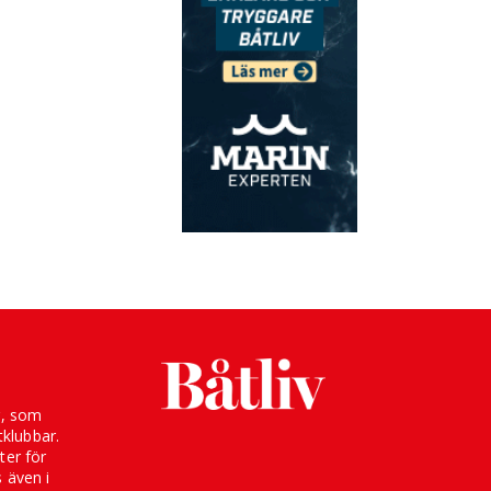
g, som
klubbar.
ter för
s även i