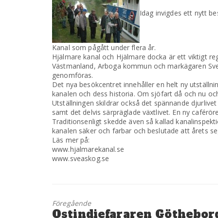
Idag invigdes ett nytt b
Kanal som pågått under flera år.
Hjälmare kanal och Hjälmare docka är ett viktigt r
Västmanland, Arboga kommun och markägaren Sveask
genomföras.
Det nya besökcentret innehåller en helt ny utställn
kanalen och dess historia. Om sjöfart då och nu oc
Utställningen skildrar också det spännande djurlive
samt det delvis särpräglade växtlivet. En ny caférör
Traditionsenligt skedde även så kallad kanalinspekti
kanalen säker och farbar och beslutade att årets s
Läs mer på:
www.hjalmarekanal.se
www.sveaskog.se
Föregående
Föregående
Ostindiefararen Götheborg