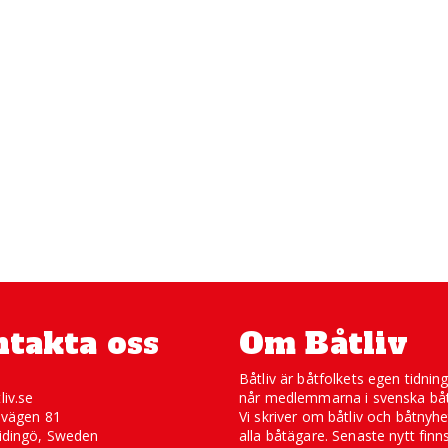
takta oss
Om Båtliv
Båtliv är båtfolkets egen tidnin
liv.se
når medlemmarna i svenska båt
svägen 81
Vi skriver om båtliv och båtnyhe
idingö, Sweden
alla båtägare. Senaste nytt finn