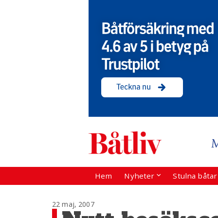
Hem
Nyheter
Stulna båta
22 maj, 2007