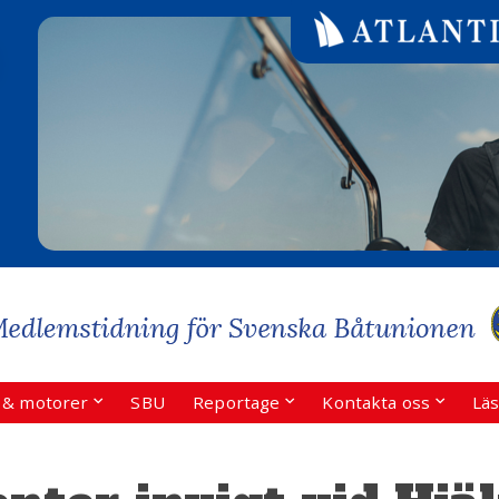
r & motorer
SBU
Reportage
Kontakta oss
Läs