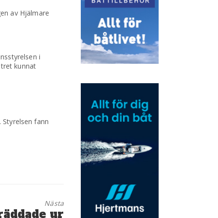
ngen av Hjälmare
nsstyrelsen i
tret kunnat
. Styrelsen fann
Nästa
räddade ur