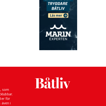
g, som
klubbar.
ter för
s även i