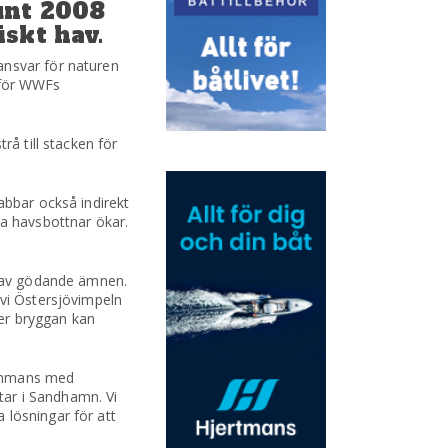
unt 2008
skt hav.
ansvar för naturen
f för WWFs
rå till stacken för
abbar också indirekt
da havsbottnar ökar.
en av gödande ämnen.
 vi Östersjövimpeln
er bryggan kan
lsammans med
tar i Sandhamn. Vi
 lösningar för att