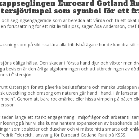
i kappseglingen Eurocard Gotland R
tersjövimpel som symbol för ett fri
e och seglingsengagerade som är beredda att vårda och ta ett ökat 
en förutsättning för ett rikt liv till sjöss, säger Åsa Andersson, che
ning som på sikt ska lära alla fritidsbåtägare hur de kan dra sitt st
rsjöns dåliga hälsa. Den skadar i första hand djur och växter men dr
liga bevisen är den årliga algblomningen och att utbredningen av dö
inns i Östersjön.
er runt Östersjön för att påverka beslutsfattare och minska utsläpp
isk utveckling och omsorg om naturen går hand i hand. I år lanserar
mpeln”. Genom att bära rockmärket eller hissa vimpeln på båten ell
dersson.
 har sedan länge ett starkt engagemang i miljöfrågor och arbetar til
r lösning på hur vi ska kunna hantera expansionen av besökande bå
ingar som toaletter och duschar och vi måste hitta smarta och enkla
redrik Feldreich, ansvarig för Eurocard Gotland Runt på KSSS.