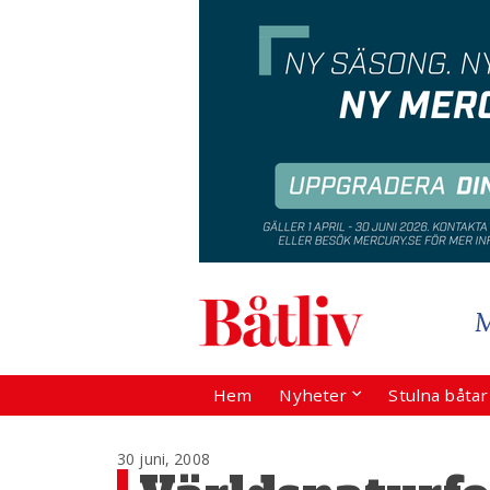
Hem
Nyheter
Stulna båta
30 juni, 2008