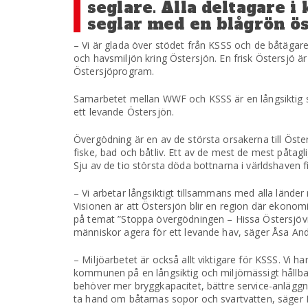
seglare. Alla deltagare 
seglar med en blågrön ös
– Vi är glada över stödet från KSSS och de båtägar
och havsmiljön kring Östersjön. En frisk Östersjö är 
Östersjöprogram.
Samarbetet mellan WWF och KSSS är en långsiktig sats
ett levande Östersjön.
Övergödning är en av de största orsakerna till Öste
fiske, bad och båtliv. Ett av de mest de mest påtag
Sju av de tio största döda bottnarna i världshaven f
– Vi arbetar långsiktigt tillsammans med alla länd
Visionen är att Östersjön blir en region där ekonom
på temat ”Stoppa övergödningen – Hissa Östersjövi
människor agera för ett levande hav, säger Åsa An
– Miljöarbetet är också allt viktigare för KSSS. Vi
kommunen på en långsiktig och miljömässigt hållba
behöver mer bryggkapacitet, bättre service-anläggn
ta hand om båtarnas sopor och svartvatten, säger F