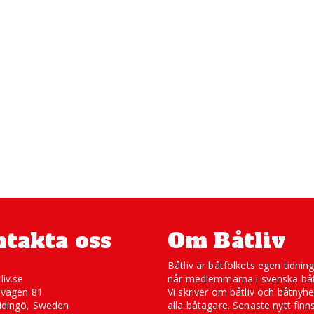
takta oss
Om Båtliv
Båtliv är båtfolkets egen tidnin
liv.se
når medlemmarna i svenska båt
svägen 81
Vi skriver om båtliv och båtnyhe
idingö, Sweden
alla båtägare. Senaste nytt finn