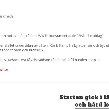
diskmedel.
ur som hotas – följ råden i WWFs konsumentguide ”Fisk till middag”.
ba istället undersidan av båten. Kör båten på alkylatbensin och byt 
assade fordon och bränslen.
 och hav. Respektera fågelskyddsområden och håll hunden kopplad.
f.se
Nästa
Starten gick i l
inlägg:
och hård 