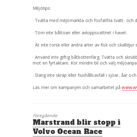
Miljötips:
· Tvätta med miljömärkta och fosfatfria tvätt- och 
· Töm inte båttoan eller avloppsvattnet i havet.
· Ät inte torsk eller andra arter av fisk och skalldj
· Använd inte giftig båtbottenfärg. Tvätta och skrub
mot en fyrtaktare. Kör mindre bil och välj miljöanp
· Släng inte skräp eller hushållsavfall i sjöar, åar
Läs mer om kampanjen och samarbetet på
www.ww
Föregående
Föregående
Marstrand blir stopp i
inlägg:
Volvo Ocean Race