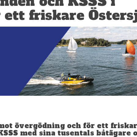
onden och KSSS i
 ett friskare Östers
 övergödning och för ett friska
 KSSS med sina tusentals båtägare 