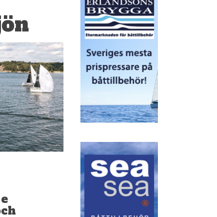
jön
re
och