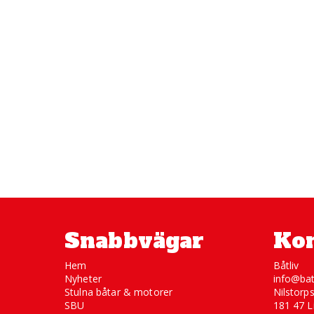
Snabbvägar
Kon
Hem
Båtliv
Nyheter
info@bat
Stulna båtar & motorer
Nilstorp
SBU
181 47 L