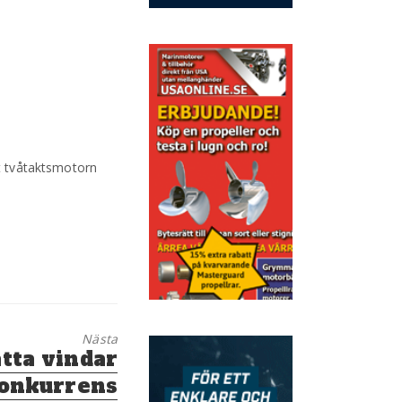
ut tvåtaktsmotorn
Nästa
ätta vindar
konkurrens