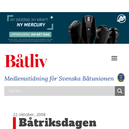
Navigat
av/på
22 oktober, 2008
Båtriksdagen