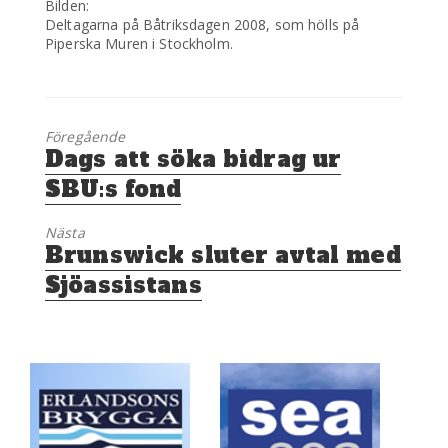
Bilden:
Deltagarna på Båtriksdagen 2008, som hölls på
Piperska Muren i Stockholm.
Föregående
Föregående
Dags att söka bidrag ur
inlägg:
SBU:s fond
Nästa
Nästa
Brunswick sluter avtal med
inlägg:
Sjöassistans