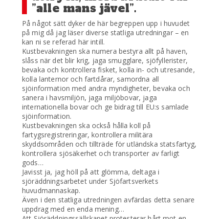
”alle mans jävel”.
På något sätt dyker de här begreppen upp i huvudet
på mig då jag läser diverse statliga utredningar – en
kan ni se referad här intill.
Kustbevakningen ska numera bestyra allt på haven,
slåss när det blir krig, jaga smugglare, sjöfyllerister,
bevaka och kontrollera fisket, kolla in- och utresande,
kolla lanternor och fartdårar, samordna all
sjöinformation med andra myndigheter, bevaka och
sanera i havsmiljön, jaga miljöbovar, jaga
internationella bovar och ge bidrag till EU:s samlade
sjöinformation.
Kustbevakningen ska också hålla koll på
fartygsregistreringar, kontrollera militära
skyddsområden och tillträde för utländska statsfartyg,
kontrollera sjösäkerhet och transporter av farligt
gods…
Javisst ja, jag höll på att glömma, deltaga i
sjöräddningsarbetet under Sjöfartsverkets
huvudmannaskap.
Även i den statliga utredningen avfärdas detta senare
uppdrag med en enda mening…
Att Sjöräddningssällskapet protesterar hårt mot en