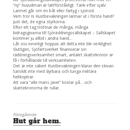
”ny” huvudman är lättförståeligt. Tänk efter själv:
Larmet går om en båt eller fartyg i sjönöd.
Vem tror ni Kustbevakningen larmar ut i första hand?
Just det, de egna styrkorna.
Efter ett tag tröttnar de många, många
bidragsgivarna till Sjöräddningssällskapet – Sällskapet
kommer ju alltid i andra hand…
Låt oss innerligt hoppas att detta inte blir verklighet
Slutligen, Sjöfartsverket finansierar sin
räddningsverksamhet smart, antalet skattekronor är
få i förhållande till verksamheten.
Det är inte säkert Kustbevakningen klarar den skivan.
Särskilt inte med dyrbara och tunga militära
helikoptrar.
Att vara ”alle mans jävel” kostar på… och
skattekronorna de rullar.
Föregående
Föregående
Hut går hem.
inlägg: