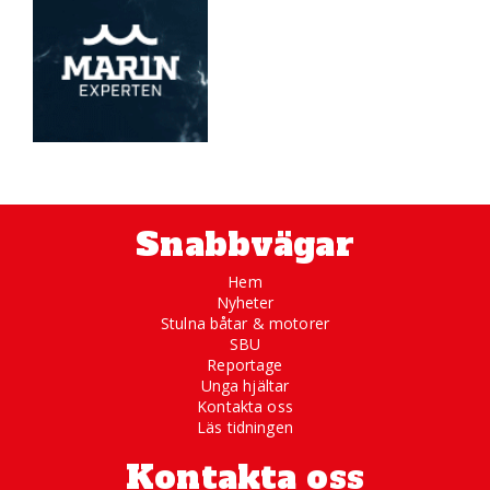
Snabbvägar
Hem
Nyheter
Stulna båtar & motorer
SBU
Reportage
Unga hjältar
Kontakta oss
Läs tidningen
Kontakta oss