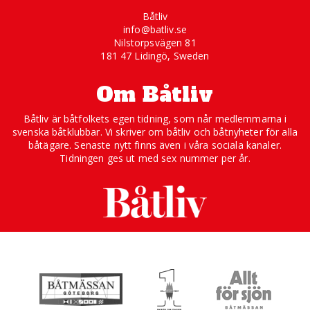
Båtliv
info@batliv.se
Nilstorpsvägen 81
181 47 Lidingö, Sweden
Om Båtliv
Båtliv är båtfolkets egen tidning, som når medlemmarna i
svenska båtklubbar. Vi skriver om båtliv och båtnyheter för alla
båtägare. Senaste nytt finns även i våra sociala kanaler.
Tidningen ges ut med sex nummer per år.