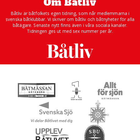
Om Båtliv
Båtliv är båtfolkets egen tidning, som når medlemmarna i
svenska båtklubbar. Vi skriver om båtliv och båtnyheter för alla
båtägare. Senaste nytt finns även i våra sociala kanaler.
Tidningen ges ut med sex nummer per år.