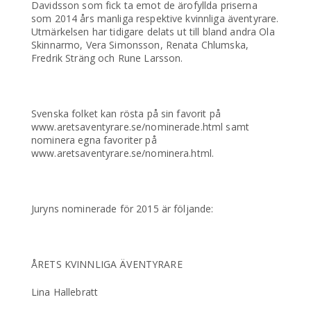
Davidsson som fick ta emot de ärofyllda priserna
som 2014 års manliga respektive kvinnliga äventyrare.
Utmärkelsen har tidigare delats ut till bland andra Ola
Skinnarmo, Vera Simonsson, Renata Chlumska,
Fredrik Sträng och Rune Larsson.
Svenska folket kan rösta på sin favorit på
www.aretsaventyrare.se/nominerade.html samt
nominera egna favoriter på
www.aretsaventyrare.se/nominera.html.
Juryns nominerade för 2015 är följande:
ÅRETS KVINNLIGA ÄVENTYRARE
Lina Hallebratt