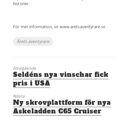
historier.
För mer information, se www.aretsaventyrare.se
Etiketter
Årets äventyrare
Föregående
Föregående
Seldéns nya vinschar fick
inlägg:
pris i USA
Nästa
Nästa
Ny skrovplattform för nya
inlägg:
Askeladden C65 Cruiser