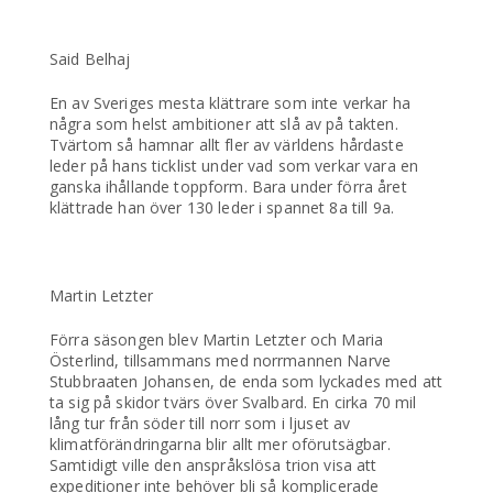
Said Belhaj
En av Sveriges mesta klättrare som inte verkar ha
några som helst ambitioner att slå av på takten.
Tvärtom så hamnar allt fler av världens hårdaste
leder på hans ticklist under vad som verkar vara en
ganska ihållande toppform. Bara under förra året
klättrade han över 130 leder i spannet 8a till 9a.
Martin Letzter
Förra säsongen blev Martin Letzter och Maria
Österlind, tillsammans med norrmannen Narve
Stubbraaten Johansen, de enda som lyckades med att
ta sig på skidor tvärs över Svalbard. En cirka 70 mil
lång tur från söder till norr som i ljuset av
klimatförändringarna blir allt mer oförutsägbar.
Samtidigt ville den anspråkslösa trion visa att
expeditioner inte behöver bli så komplicerade