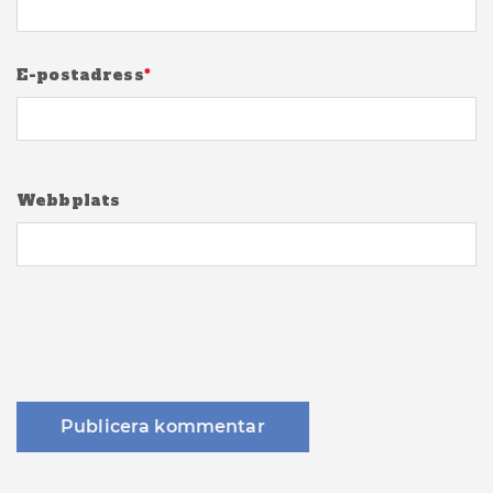
E-postadress
*
Webbplats