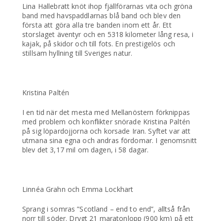
Lina Hallebratt knöt ihop fjällförarnas vita och gröna
band med havspaddlarnas blå band och blev den
första att göra alla tre banden inom ett år. Ett
storslaget äventyr och en 5318 kilometer lång resa, i
kajak, på skidor och till fots. En prestigelös och
stillsam hyllning till Sveriges natur.
Kristina Paltén
I en tid när det mesta med Mellanöstern förknippas
med problem och konflikter snörade Kristina Paltén
på sig löpardojjorna och korsade Iran. Syftet var att
utmana sina egna och andras fördomar. I genomsnitt
blev det 3,17 mil om dagen, i 58 dagar.
Linnéa Grahn och Emma Lockhart
Sprang i somras ”Scotland – end to end”, alltså från
norr till söder. Drygt 21 maratonlopp (900 km) på ett