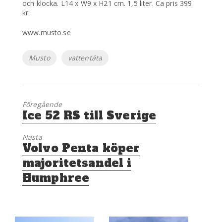
och klocka. L14 x W9 x H21 cm. 1,5 liter. Ca pris 399
kr.
www.musto.se
Etiketter
Musto
vattentäta
Föregående
Föregående
Ice 52 RS till Sverige
inlägg:
Nästa
Nästa
Volvo Penta köper
inlägg:
majoritetsandel i
Humphree