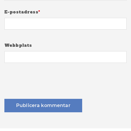
E-postadress
*
Webbplats