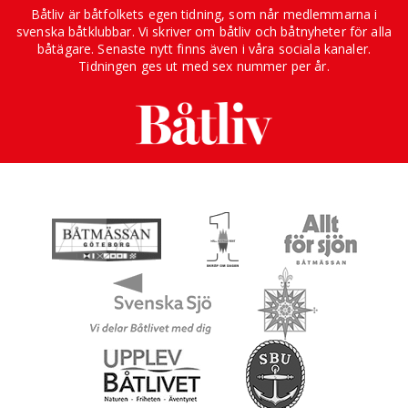
Båtliv är båtfolkets egen tidning, som når medlemmarna i
svenska båtklubbar. Vi skriver om båtliv och båtnyheter för alla
båtägare. Senaste nytt finns även i våra sociala kanaler.
Tidningen ges ut med sex nummer per år.