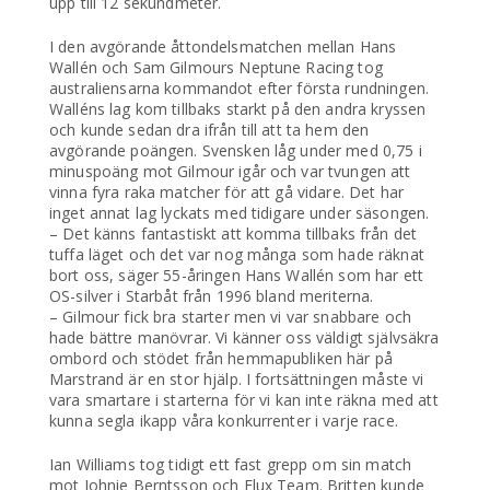
upp till 12 sekundmeter.
I den avgörande åttondelsmatchen mellan Hans
Wallén och Sam Gilmours Neptune Racing tog
australiensarna kommandot efter första rundningen.
Walléns lag kom tillbaks starkt på den andra kryssen
och kunde sedan dra ifrån till att ta hem den
avgörande poängen. Svensken låg under med 0,75 i
minuspoäng mot Gilmour igår och var tvungen att
vinna fyra raka matcher för att gå vidare. Det har
inget annat lag lyckats med tidigare under säsongen.
– Det känns fantastiskt att komma tillbaks från det
tuffa läget och det var nog många som hade räknat
bort oss, säger 55-åringen Hans Wallén som har ett
OS-silver i Starbåt från 1996 bland meriterna.
– Gilmour fick bra starter men vi var snabbare och
hade bättre manövrar. Vi känner oss väldigt självsäkra
ombord och stödet från hemmapubliken här på
Marstrand är en stor hjälp. I fortsättningen måste vi
vara smartare i starterna för vi kan inte räkna med att
kunna segla ikapp våra konkurrenter i varje race.
Ian Williams tog tidigt ett fast grepp om sin match
mot Johnie Berntsson och Flux Team. Britten kunde