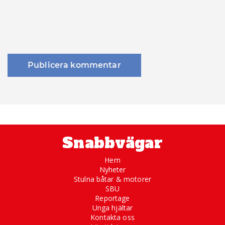
Snabbvägar
Hem
Nyheter
Stulna båtar & motorer
SBU
Reportage
Unga hjältar
Kontakta oss