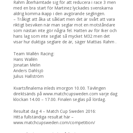
Rahm återhämtade sig för att reducera i race 3 men
med en bra start för Martinez lyckades svenskarna
aldrig komma ikapp i den avgörande seglingen.
– Tråkigt att åka ut såklart men det är svårt att vara
riktigt besviken när man seglar mot en motståndare
som nästan inte gör några fel. Hatten av för Iker och
hans lag som inte seglat så mycket M32 men det
visar hur duktiga seglare de är, säger Mattias Rahm .
Team Wallén Racing:
Hans Wallén
Jonatan Melin
Anders Dahlsjö
Julius Hallström
Kvartsfinalerna inleds imorgon 10.00. Tävlingen
direktsänds på www.matchcupsweden.com varje dag
klockan 14.00 – 17.00. Finalen seglas på lördag.
Resultat dag 4 – Match Cup Sweden 2016:
Hitta fullständiga resultat här –
www.matchcupsweden.com/competition/