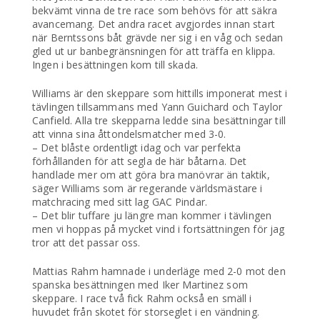
bekvämt vinna de tre race som behövs för att säkra
avancemang. Det andra racet avgjordes innan start
när Berntssons båt grävde ner sig i en våg och sedan
gled ut ur banbegränsningen för att träffa en klippa.
Ingen i besättningen kom till skada.
Williams är den skeppare som hittills imponerat mest i
tävlingen tillsammans med Yann Guichard och Taylor
Canfield. Alla tre skepparna ledde sina besättningar till
att vinna sina åttondelsmatcher med 3-0.
– Det blåste ordentligt idag och var perfekta
förhållanden för att segla de här båtarna. Det
handlade mer om att göra bra manövrar än taktik,
säger Williams som är regerande världsmästare i
matchracing med sitt lag GAC Pindar.
– Det blir tuffare ju längre man kommer i tävlingen
men vi hoppas på mycket vind i fortsättningen för jag
tror att det passar oss.
Mattias Rahm hamnade i underläge med 2-0 mot den
spanska besättningen med Iker Martinez som
skeppare. I race två fick Rahm också en smäll i
huvudet från skotet för storseglet i en vändning.