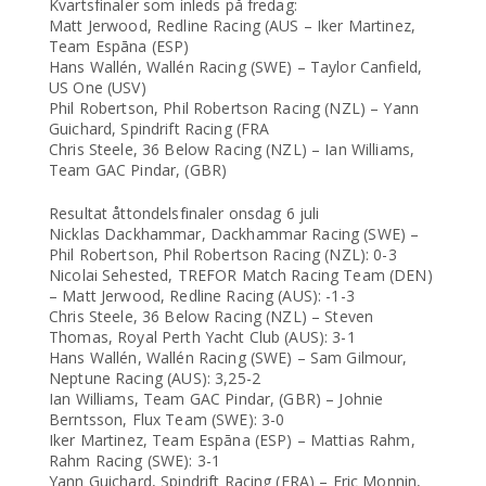
Kvartsfinaler som inleds på fredag:
Matt Jerwood, Redline Racing (AUS – Iker Martinez,
Team Espāna (ESP)
Hans Wallén, Wallén Racing (SWE) – Taylor Canfield,
US One (USV)
Phil Robertson, Phil Robertson Racing (NZL) – Yann
Guichard, Spindrift Racing (FRA
Chris Steele, 36 Below Racing (NZL) – Ian Williams,
Team GAC Pindar, (GBR)
Resultat åttondelsfinaler onsdag 6 juli
Nicklas Dackhammar, Dackhammar Racing (SWE) –
Phil Robertson, Phil Robertson Racing (NZL): 0-3
Nicolai Sehested, TREFOR Match Racing Team (DEN)
– Matt Jerwood, Redline Racing (AUS): -1-3
Chris Steele, 36 Below Racing (NZL) – Steven
Thomas, Royal Perth Yacht Club (AUS): 3-1
Hans Wallén, Wallén Racing (SWE) – Sam Gilmour,
Neptune Racing (AUS): 3,25-2
Ian Williams, Team GAC Pindar, (GBR) – Johnie
Berntsson, Flux Team (SWE): 3-0
Iker Martinez, Team Espāna (ESP) – Mattias Rahm,
Rahm Racing (SWE): 3-1
Yann Guichard, Spindrift Racing (FRA) – Eric Monnin,