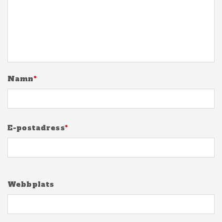
Namn
*
E-postadress
*
Webbplats