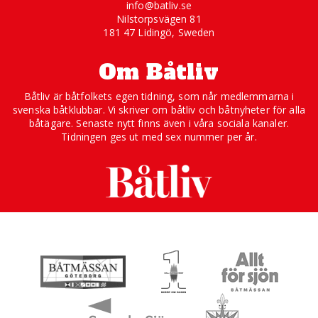
info@batliv.se
Nilstorpsvägen 81
181 47 Lidingö, Sweden
Om Båtliv
Båtliv är båtfolkets egen tidning, som når medlemmarna i
svenska båtklubbar. Vi skriver om båtliv och båtnyheter för alla
båtägare. Senaste nytt finns även i våra sociala kanaler.
Tidningen ges ut med sex nummer per år.