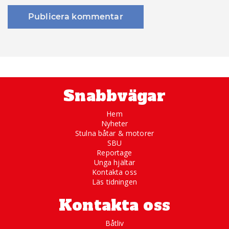
Snabbvägar
Hem
Nyheter
Stulna båtar & motorer
SBU
Reportage
Unga hjältar
Kontakta oss
Läs tidningen
Kontakta oss
Båtliv