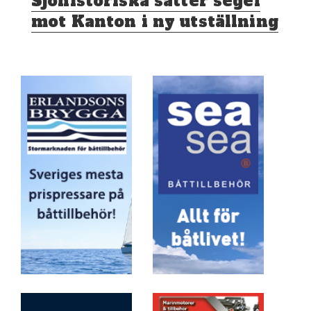
Sjöhistoriska sätter segel
inlägg:
mot Kanton i ny utställning