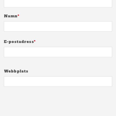
Namn
*
E-postadress
*
Webbplats