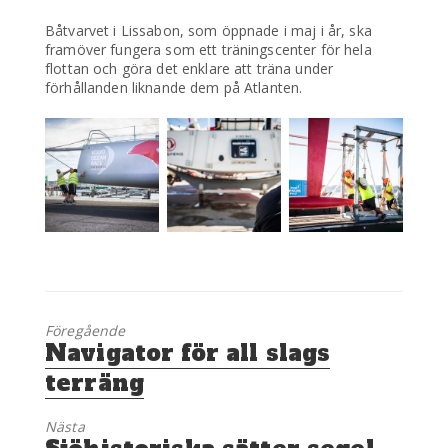
Båtvarvet i Lissabon, som öppnade i maj i år, ska
framöver fungera som ett träningscenter för hela
flottan och göra det enklare att träna under
förhållanden liknande dem på Atlanten.
Föregående
Föregående
Navigator för all slags
inlägg:
terräng
Nästa
Nästa