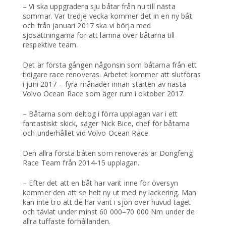
– Vi ska uppgradera sju båtar från nu till nästa
sommar. Var tredje vecka kommer det in en ny båt
och från januari 2017 ska vi börja med
sjösättningarna för att lämna över båtarna till
respektive team.
Det är första gången någonsin som båtarna från ett
tidigare race renoveras. Arbetet kommer att slutföras
i juni 2017 – fyra månader innan starten av nästa
Volvo Ocean Race som äger rum i oktober 2017.
– Båtarna som deltog i förra upplagan var i ett
fantastiskt skick, säger Nick Bice, chef för båtarna
och underhållet vid Volvo Ocean Race.
Den allra första båten som renoveras är Dongfeng
Race Team från 2014-15 upplagan.
– Efter det att en båt har varit inne för översyn
kommer den att se helt ny ut med ny lackering. Man
kan inte tro att de har varit i sjön över huvud taget
och tävlat under minst 60 000–70 000 Nm under de
allra tuffaste förhållanden.