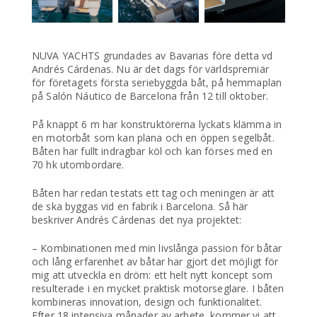
NUVA YACHTS grundades av Bavarias före detta vd
Andrés Cárdenas. Nu är det dags för världspremiär
för företagets första seriebyggda båt, på hemmaplan
på Salón Náutico de Barcelona från 12 till oktober.
På knappt 6 m har konstruktörerna lyckats klämma in
en motorbåt som kan plana och en öppen segelbåt.
Båten har fullt indragbar köl och kan förses med en
70 hk utombordare.
Båten har redan testats ett tag och meningen är att
de ska byggas vid en fabrik i Barcelona. Så här
beskriver Andrés Cárdenas det nya projektet:
– Kombinationen med min livslånga passion för båtar
och lång erfarenhet av båtar har gjort det möjligt för
mig att utveckla en dröm: ett helt nytt koncept som
resulterade i en mycket praktisk motorseglare. I båten
kombineras innovation, design och funktionalitet.
Efter 18 intensiva månader av arbete, kommer vi att