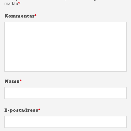
märkta
*
Kommentar
*
Namn
*
E-postadress
*