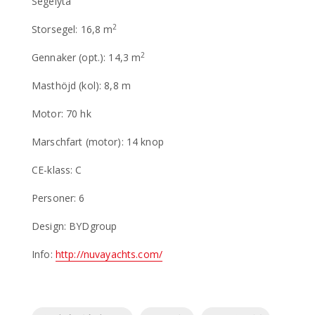
Segelyta
2
Storsegel: 16,8 m
2
Gennaker (opt.): 14,3 m
Masthöjd (kol): 8,8 m
Motor: 70 hk
Marschfart (motor): 14 knop
CE-klass: C
Personer: 6
Design: BYDgroup
Info:
http://nuvayachts.com/
Etiketter