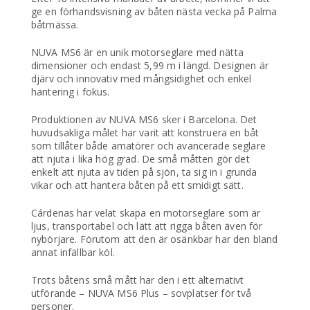
ge en förhandsvisning av båten nästa vecka på Palma
båtmässa.
NUVA MS6 är en unik motorseglare med nätta
dimensioner och endast 5,99 m i längd. Designen är
djärv och innovativ med mångsidighet och enkel
hantering i fokus.
Produktionen av NUVA MS6 sker i Barcelona. Det
huvudsakliga målet har varit att konstruera en båt
som tillåter både amatörer och avancerade seglare
att njuta i lika hög grad. De små måtten gör det
enkelt att njuta av tiden på sjön, ta sig in i grunda
vikar och att hantera båten på ett smidigt sätt.
Cárdenas har velat skapa en motorseglare som är
ljus, transportabel och lätt att rigga båten även för
nybörjare. Förutom att den är osänkbar har den bland
annat infällbar köl.
Trots båtens små mått har den i ett alternativt
utförande – NUVA MS6 Plus – sovplatser för två
personer.