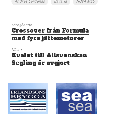
Andrés Cárdenas
Bavaria
NUVA MS6
Föregående
Föregående
Crossover från Formula
inlägg:
med fyra jättemotorer
Nästa
Nästa
Kvalet till Allsvenskan
inlägg:
Segling är avgjort