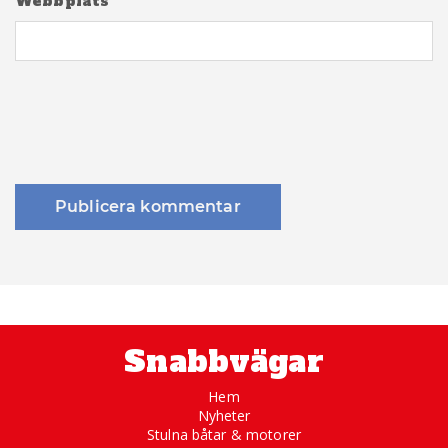
Webbplats
Snabbvägar
Hem
Nyheter
Stulna båtar & motorer