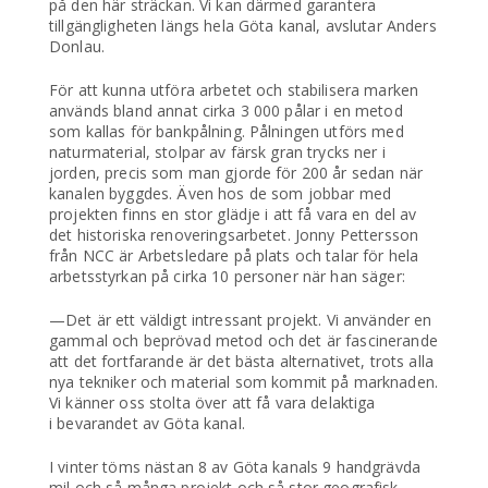
på den här sträckan. Vi kan därmed garantera
tillgängligheten längs hela Göta kanal, avslutar Anders
Donlau.
För att kunna utföra arbetet och stabilisera marken
används bland annat cirka 3 000 pålar i en metod
som kallas för bankpålning. Pålningen utförs med
naturmaterial, stolpar av färsk gran trycks ner i
jorden, precis som man gjorde för 200 år sedan när
kanalen byggdes. Även hos de som jobbar med
projekten finns en stor glädje i att få vara en del av
det historiska renoveringsarbetet. Jonny Pettersson
från NCC är Arbetsledare på plats och talar för hela
arbetsstyrkan på cirka 10 personer när han säger:
—Det är ett väldigt intressant projekt. Vi använder en
gammal och beprövad metod och det är fascinerande
att det fortfarande är det bästa alternativet, trots alla
nya tekniker och material som kommit på marknaden.
Vi känner oss stolta över att få vara delaktiga
i bevarandet av Göta kanal.
I vinter töms nästan 8 av Göta kanals 9 handgrävda
mil och så många projekt och så stor geografisk