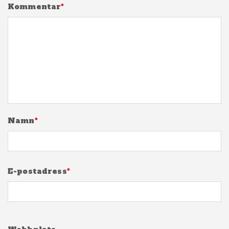
Kommentar
*
Namn
*
E-postadress
*