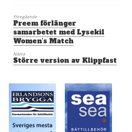
Föregående
Föregående
Preem förlänger
inlägg:
samarbetet med Lysekil
Women’s Match
Nästa
Nästa
Större version av Klippfast
inlägg: