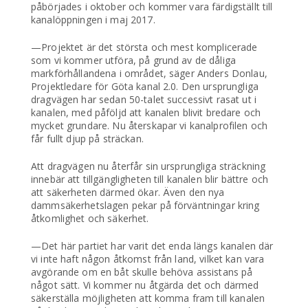
påbörjades i oktober och kommer vara färdigställt till
kanalöppningen i maj 2017.
—Projektet är det största och mest komplicerade
som vi kommer utföra, på grund av de dåliga
markförhållandena i området, säger Anders Donlau,
Projektledare för Göta kanal 2.0. Den ursprungliga
dragvägen har sedan 50-talet successivt rasat ut i
kanalen, med påföljd att kanalen blivit bredare och
mycket grundare. Nu återskapar vi kanalprofilen och
får fullt djup på sträckan.
Att dragvägen nu återfår sin ursprungliga sträckning
innebär att tillgängligheten till kanalen blir bättre och
att säkerheten därmed ökar. Även den nya
dammsäkerhetslagen pekar på förväntningar kring
åtkomlighet och säkerhet.
—Det här partiet har varit det enda längs kanalen där
vi inte haft någon åtkomst från land, vilket kan vara
avgörande om en båt skulle behöva assistans på
något sätt. Vi kommer nu åtgärda det och därmed
säkerställa möjligheten att komma fram till kanalen