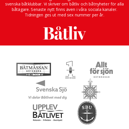
svenska båtklubbar. Vi skriver om båtliv och båtnyheter för alla
båtägare. Senaste nytt finns även i våra sociala kanaler.
Tidningen ges ut med sex nummer per år.