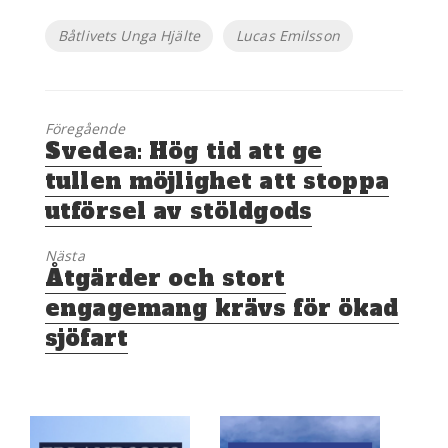
Etiketter
Båtlivets Unga Hjälte
Lucas Emilsson
Föregående
Föregående
Svedea: Hög tid att ge
inlägg:
tullen möjlighet att stoppa
utförsel av stöldgods
Nästa
Nästa
Åtgärder och stort
inlägg:
engagemang krävs för ökad
sjöfart