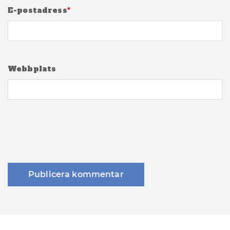
E-postadress
*
Webbplats