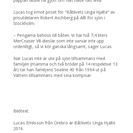
pappan skulle ha gjort om han hade fått leva.
Lucas tog emot priset för ”Båtlivets Unga Hjälte” av
prisutdelaren Robert Aschberg på Allt för sjön i
Stockholm.
– Pengarna behövs till båten. Vi har två 7,4 liters
MerCruiser V8-dieslar som inte varvar inte upp
ordentligt, så vi kör ganska långsamt, säger Lucas.
När Lucas inte är ute på sjön tillsammans med
familjen (mamma och två bröder på 14 respektive 13
år) tar han familjens Sealine 40 från 1994 ut på
Vättern tillsammans med sina kompisar.
Bildtext:
Lucas Emilsson från Örebro är Båtlivets Unga Hjälte
2016.